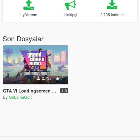
1 yükleme
1 takipçi
2.735 indirme
Son Dosyalar
2.735
7
GTA VI Loadingscreen [Images | Music | Logo]
1.0
By
SirLamaGott