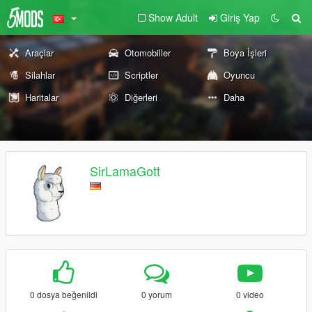
Show Adult
Giriş Yap
Araçlar
Otomobiller
Boya İşleri
Silahlar
Scriptler
Oyuncu
Haritalar
Diğerleri
Daha
SirLamaGott
0 dosya beğenildi
0 yorum
0 video