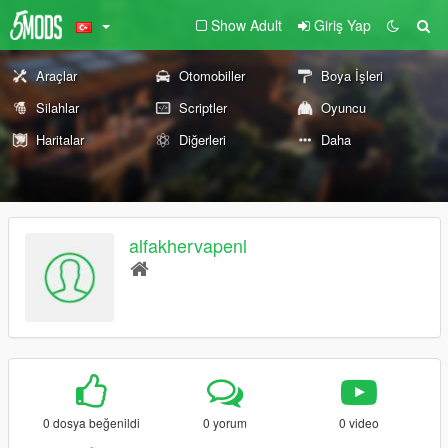
Show Adult
Giriş Yap
Araçlar
Otomobiller
Boya İşleri
Silahlar
Scriptler
Oyuncu
Haritalar
Diğerleri
Daha
alfakhervapenl
0 dosya beğenildi
0 yorum
0 video