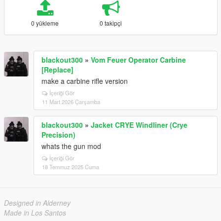
0 yükleme
0 takipçi
blackout300
»
Vom Feuer Operator Carbine
[Replace]
make a carbine rifle version
İçeriği Gör
11 Mart 2026 Çarşamba
blackout300
»
Jacket CRYE Windliner (Crye
Precision)
whats the gun mod
İçeriği Gör
18 Temmuz 2025 Cuma
Designed in Alderney
Made in Los Santos