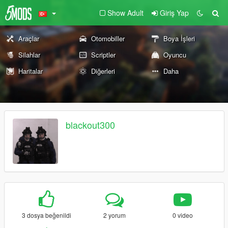
Show Adult
Giriş Yap
Araçlar
Otomobiller
Boya İşleri
Silahlar
Scriptler
Oyuncu
Haritalar
Diğerleri
Daha
blackout300
3 dosya beğenildi
2 yorum
0 video