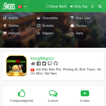
Show Adult
Giriş Yap
Araçlar
Otomobiller
Boya İşleri
Silahlar
Scriptler
Oyuncu
Haritalar
Diğerleri
Daha
kong88qpon
432 Điện Biên Phủ, Phường 25, Bình Thạnh, Hồ
Chí Minh, Việt Nam
0 dosya beğenildi
0 yorum
0 video