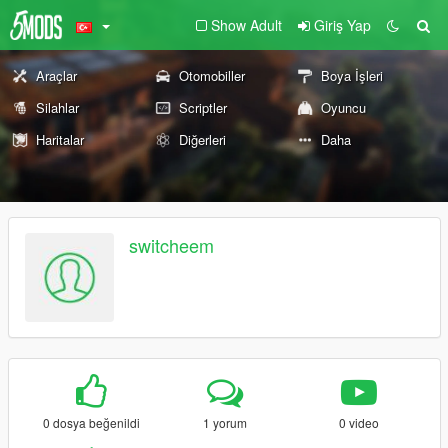
Show Adult
Giriş Yap
Araçlar
Otomobiller
Boya İşleri
Silahlar
Scriptler
Oyuncu
Haritalar
Diğerleri
Daha
switcheem
0 dosya beğenildi
1 yorum
0 video