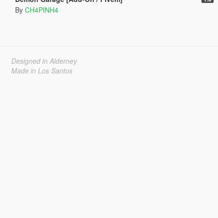
By
CH4PINH4
Designed in Alderney
Made in Los Santos