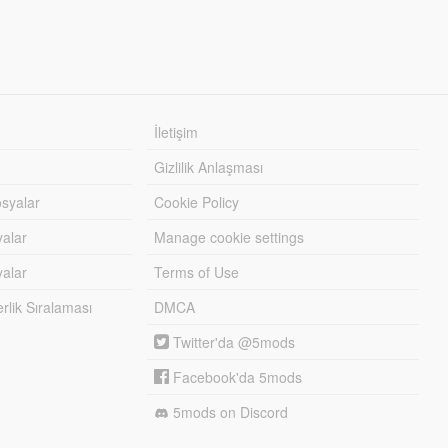
İletişim
Gizlilik Anlaşması
syalar
Cookie Policy
yalar
Manage cookie settings
alar
Terms of Use
lik Sıralaması
DMCA
Twitter'da @5mods
Facebook'da 5mods
5mods on Discord