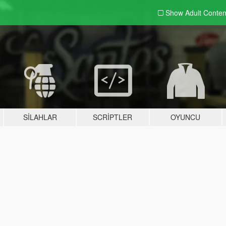
Show Adult
Conten
SILAHLAR
SCRIPTLER
OYUNCU