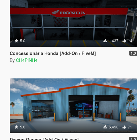
5.0
1.437
14
Concessionária Honda [Add-On / FiveM]
1.0
By
CH4PINH4
5.0
6.490
71
Demon Garage [Add-On / Fivem]
1.0