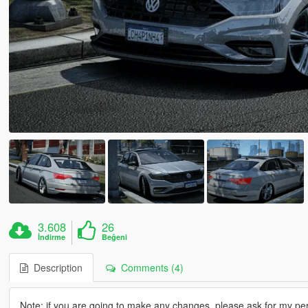
3.608
26
İndirme
Beğeni
Description
Comments (4)
Note: if you are going to make any changes, please ask for my perm