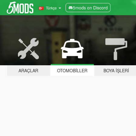
5mods on Discord
Türkçe
ARAÇLAR
OTOMOBILLER
BOYA İŞLERI