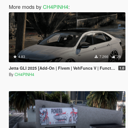
More mods by
CH4PINH4
:
4.83
7.266
29
Jetta GLI 2025 [Add-On | Fivem | VehFuncs V | Functional Sunroof]
1.0
By
CH4PINH4