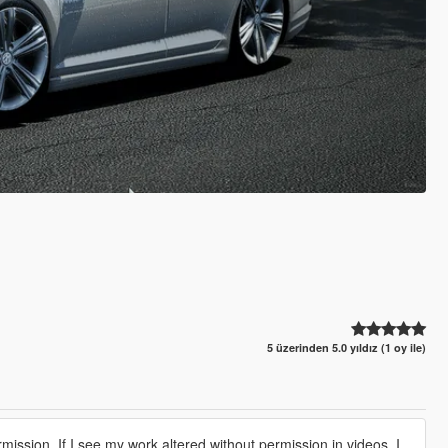
5 üzerinden 5.0 yıldız (1 oy ile)
ission. If I see my work altered without permission in videos, I