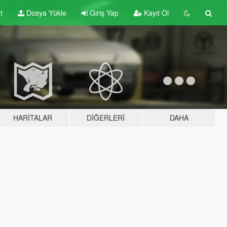
t
Dosya Yükle
Giriş Yap
Kayıt Ol
HARITALAR
DIĞERLERI
DAHA