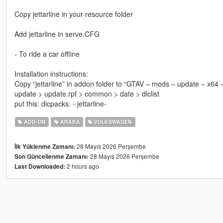
Copy jettarline in your resource folder
Add jettarline in serve.CFG
- To ride a car offline
Installation instructions:
Copy “jettarline” in addon folder to “GTAV – mods – update – x64 
update > update.rpf > common > date > dlclist
put this: dlcpacks: - jettarline-
ADD-ON
ARABA
VOLKSWAGEN
28 Mayıs 2026 Perşembe
İlk Yüklenme Zamanı:
28 Mayıs 2026 Perşembe
Son Güncellenme Zamanı:
2 hours ago
Last Downloaded: