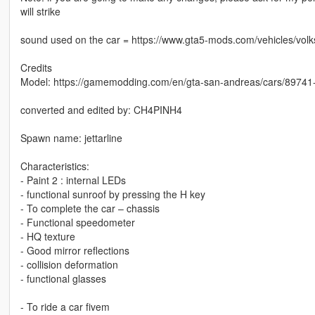
will strike
sound used on the car = https://www.gta5-mods.com/vehicles/vo
Credits
Model: https://gamemodding.com/en/gta-san-andreas/cars/89741-
converted and edited by: CH4PINH4
Spawn name: jettarline
Characteristics:
- Paint 2 : internal LEDs
- functional sunroof by pressing the H key
- To complete the car – chassis
- Functional speedometer
- HQ texture
- Good mirror reflections
- collision deformation
- functional glasses
- To ride a car fivem