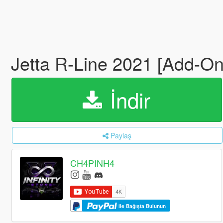
Jetta R-Line 2021 [Add-On
İndir
Paylaş
CH4PINH4
ile Bağışta Bulunun