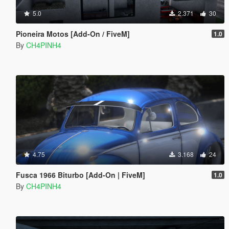
5.0
2.371
30
Pioneira Motos [Add-On / FiveM]
1.0
By
CH4PINH4
4.75
3.168
24
Fusca 1966 Biturbo [Add-On | FiveM]
1.0
By
CH4PINH4