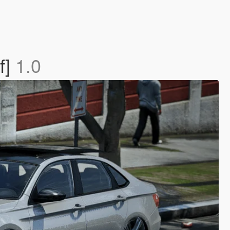
f]
1.0