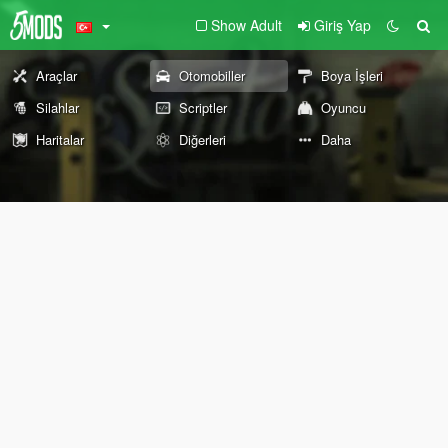
Show Adult
Giriş Yap
Araçlar
Otomobiller
Boya İşleri
Silahlar
Scriptler
Oyuncu
Haritalar
Diğerleri
Daha