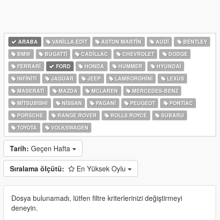
ARABA
VANILLA EDIT
ASTON MARTIN
AUDI
BENTLEY
BMW
BUGATTI
CADILLAC
CHEVROLET
DODGE
FERRARI
FORD
HONDA
HUMMER
HYUNDAI
INFINITI
JAGUAR
JEEP
LAMBORGHINI
LEXUS
MASERATI
MAZDA
MCLAREN
MERCEDES-BENZ
MITSUBISHI
NISSAN
PAGANI
PEUGEOT
PONTIAC
PORSCHE
RANGE ROVER
ROLLS ROYCE
SUBARU
TOYOTA
VOLKSWAGEN
Tarih:
Geçen Hafta
Sıralama ölçütü:
En Yüksek Oylu
Dosya bulunamadı, lütfen filtre kriterlerinizi değiştirmeyi
deneyin.