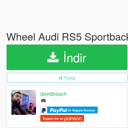
Wheel Audi RS5 Sportbac
İndir
Paylaş
davidbaach
ile Bağışta Bulunun
Support me on