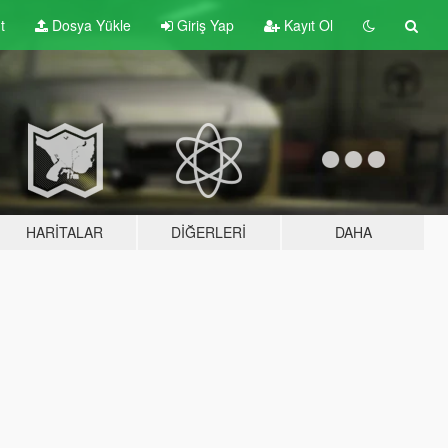
t
Dosya Yükle
Giriş Yap
Kayıt Ol
HARITALAR
DIĞERLERI
DAHA