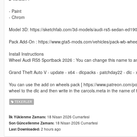
- Paint
- Chrom
Model 3D: https://sketchfab.com/3d-models/audi-rs5-sedan-ed
Pack Add-On : https://www.gta5-mods.com/vehicles/pack-wb-whee
Install Instructions
Wheel Audi RS5 Sportback 2026 : You can change this name to an
Grand Theft Auto V - update - x64 - dlcpacks - patchday22 - dlc -
You can use the add on wheels pack [ https://www.patreon.com/p
wheel to the dlc and then write in the carcols.meta in the name of
TEKERLER
18 Nisan 2026 Cumartesi
İlk Yüklenme Zamanı:
18 Nisan 2026 Cumartesi
Son Güncellenme Zamanı:
2 hours ago
Last Downloaded: