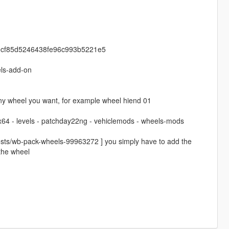
190cf85d5246438fe96c993b5221e5
ls-add-on
y wheel you want, for example wheel hiend 01
 x64 - levels - patchday22ng - vehiclemods - wheels-mods
osts/wb-pack-wheels-99963272 ] you simply have to add the
 the wheel