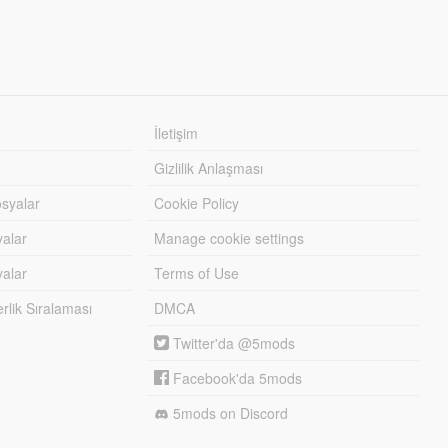
İletişim
Gizlilik Anlaşması
syalar
Cookie Policy
yalar
Manage cookie settings
alar
Terms of Use
lik Sıralaması
DMCA
Twitter'da @5mods
Facebook'da 5mods
5mods on Discord