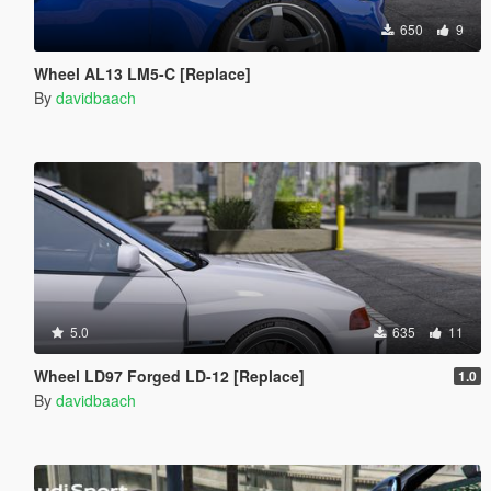
650
9
Wheel AL13 LM5-C [Replace]
By
davidbaach
5.0
635
11
Wheel LD97 Forged LD-12 [Replace]
1.0
By
davidbaach