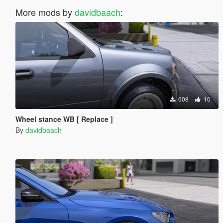
More mods by
davidbaach
:
608
10
Wheel stance WB [ Replace ]
By
davidbaach