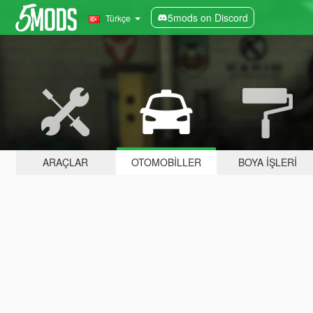
5mods on Discord
Türkçe
ARAÇLAR
OTOMOBILLER
BOYA İŞLERI