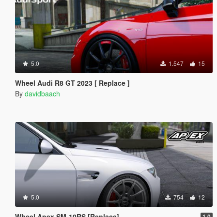
5.0
1.547
15
Wheel Audi R8 GT 2023 [ Replace ]
By
davidbaach
5.0
754
12
Wheel Apex SM-10RS [Replace]
1.0