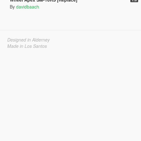
By
davidbaach
Designed in Alderney
Made in Los Santos