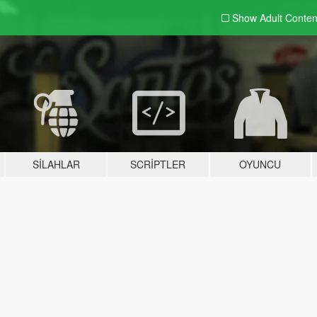
Show Adult
Conten
SILAHLAR
SCRIPTLER
OYUNCU