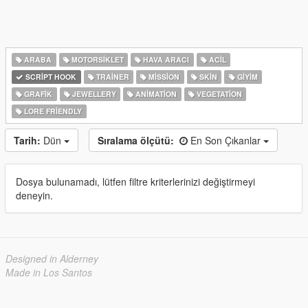
ARABA
MOTORSIKLET
HAVA ARACI
ACIL
SCRIPT HOOK
TRAINER
MISSION
SKIN
GIYIM
GRAFIK
JEWELLERY
ANIMATION
VEGETATION
LORE FRIENDLY
Tarih:
Dün
Sıralama ölçütü:
En Son Çıkanlar
Dosya bulunamadı, lütfen filtre kriterlerinizi değiştirmeyi
deneyin.
Designed in Alderney
Made in Los Santos