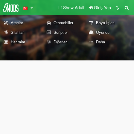
Show Adult
Giriş Yap
Araçlar
Otomobiller
Boya İşleri
Silahlar
Scriptler
Oyuncu
Haritalar
Diğerleri
Daha