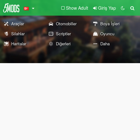
Show Adult
Giriş Yap
Araçlar
Otomobiller
Boya İşleri
Silahlar
Scriptler
Oyuncu
Haritalar
Diğerleri
Daha