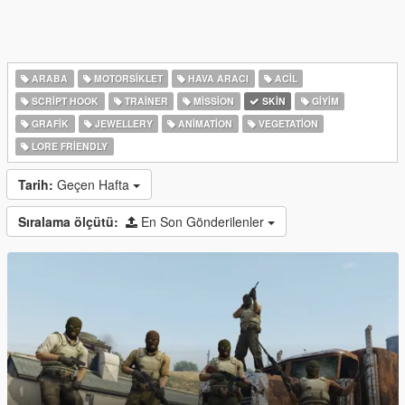
ARABA
MOTORSIKLET
HAVA ARACI
ACIL
SCRIPT HOOK
TRAINER
MISSION
SKIN
GIYIM
GRAFIK
JEWELLERY
ANIMATION
VEGETATION
LORE FRIENDLY
Tarih:
Geçen Hafta
Sıralama ölçütü:
En Son Gönderilenler