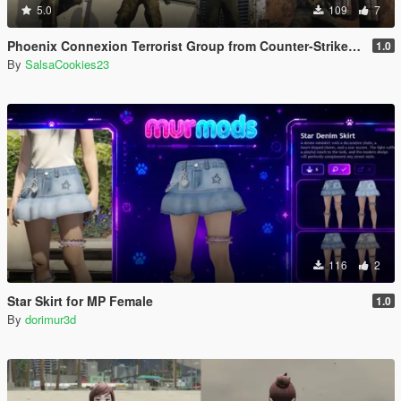
5.0
109
7
Phoenix Connexion Terrorist Group from Counter-Strike: Global Offensive (Shattered Web + Broken Fang skins included)
1.0
By
SalsaCookies23
116
2
Star Skirt for MP Female
1.0
By
dorimur3d