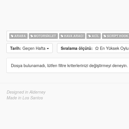
ARABA
MOTORSIKLET
HAVA ARACI
ACIL
SCRIPT HOOK
Tarih:
Geçen Hafta
Sıralama ölçütü:
En Yüksek Oyl
Dosya bulunamadı, lütfen filtre kriterlerinizi değiştirmeyi deneyin.
Designed in Alderney
Made in Los Santos