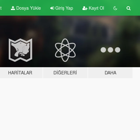
t
Dosya Yükle
Giriş Yap
Kayıt Ol
HARITALAR
DIĞERLERI
DAHA