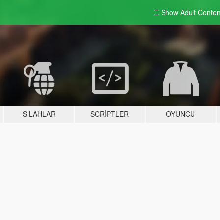
Show Adult
Conten
SILAHLAR
SCRIPTLER
OYUNCU