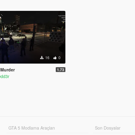
16
0
 Murder
1.73
dd3r
GTA 5 Modlama Araçları
Son Dosyalar