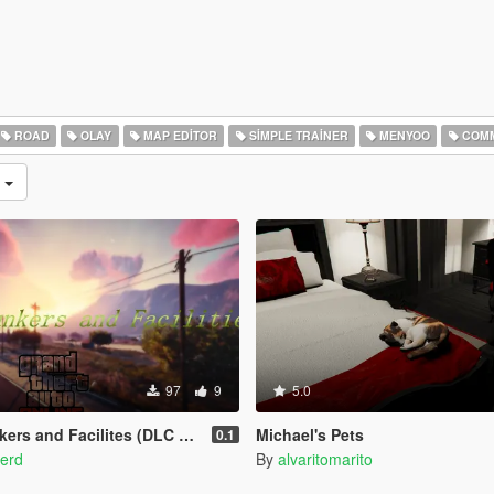
ROAD
OLAY
MAP EDITOR
SIMPLE TRAINER
MENYOO
COMM
n
97
9
5.0
 and Facilites (DLC add-on)
Michael's Pets
0.1
verd
By
alvaritomarito