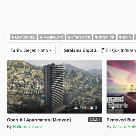
MAP MODEL
RAMPALARI
YARIŞ PISTI
INTERIOR
BINA
Tarih:
Geçen Hafta
Sıralama ölçütü:
En Çok İndirile
360
3
5.0
Open All Apartments [Menyoo]
Removed Bunkers
OAA 1
By
BalloonUnicorn
By
William Hal