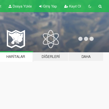
t
Dosya Yükle
Giriş Yap
Kayıt Ol
HARITALAR
DIĞERLERI
DAHA