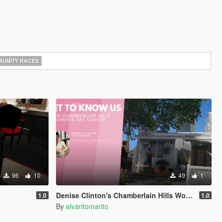
UNITY RACES
96
10
49
1
Denise Clinton's Chamberlain Hills Women's Art Center
1.0
1.0
By
alvaritomarito