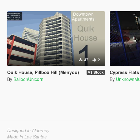
47
2
Quik House, Pillbox Hill (Menyoo)
Cypress Flats
V1 Stock
By
BalloonUnicorn
By
UnknownM0
Designed in Alderney
Made in Los Santos