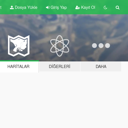
t
Dosya Yükle
Giriş Yap
Kayıt Ol
HARITALAR
DIĞERLERI
DAHA