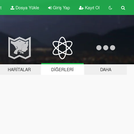
t
Dosya Yükle
Giriş Yap
Kayıt Ol
HARITALAR
DIĞERLERI
DAHA