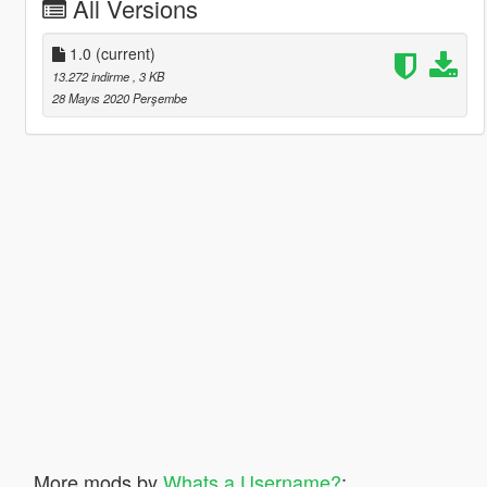
All Versions
1.0
(current)
13.272 indirme
, 3 KB
28 Mayıs 2020 Perşembe
More mods by
Whats a Username?
: