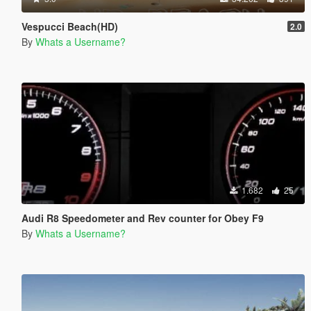
Vespucci Beach(HD)
2.0
By
Whats a Username?
1.682
25
Audi R8 Speedometer and Rev counter for Obey F9
By
Whats a Username?