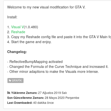
Welcome to my new visual modification for GTA V.
Install:
1.
Visual V
(1.0.480)
2.
Reshade
3. Copy my Reshade config file and paste it into the GTA V Main fo
4. Start the game and enjoy.
Changelog:
- ReflectiveBumpMapping activated
- Changed the Formula of the Curve Technique and increased it.
- Other minor adaptions to make the Visuals more intense.
GRAFIK
27 Ağustos 2019 Salı
İlk Yüklenme Zamanı:
28 Mayıs 2020 Perşembe
Son Güncellenme Zamanı:
40 dakika önce
Last Downloaded: