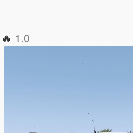
 🔥
1.0