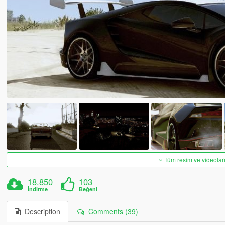
Tüm resim ve videoları
18.850
103
İndirme
Beğeni
Description
Comments (39)