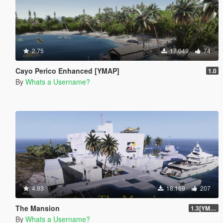
2.75
17.049
74
Cayo Perico Enhanced [YMAP]
1.0
By
Whats a Username?
4.93
18.169
207
The Mansion
1.3[YMAP]
By
Whats a Username?