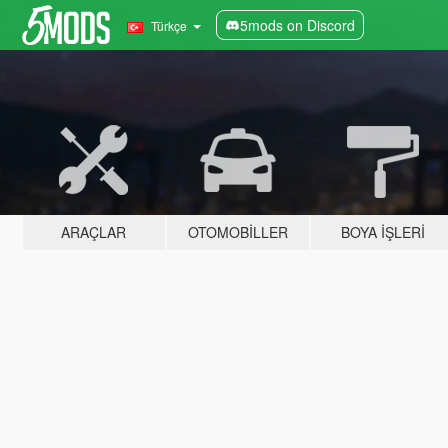
5mods on Discord
Türkçe
ARAÇLAR
OTOMOBILLER
BOYA İŞLERI