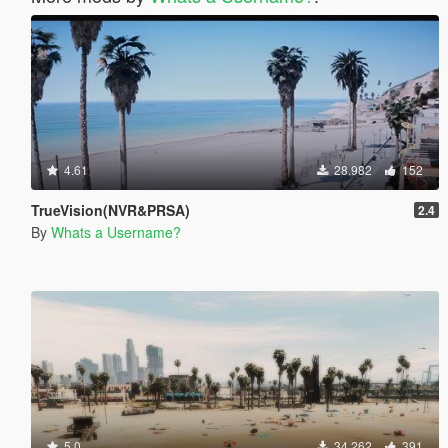
4.61
28.982
152
TrueVision(NVR&PRSA)
2.4
By
Whats a Username?
5.0
34.262
391