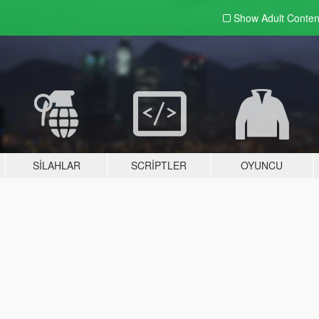
Show Adult
Conten
SILAHLAR
SCRIPTLER
OYUNCU