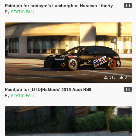
Paintjob for hndsyrn's Lamborghini Huracan Liberty Walk LP610-4
1.1
By
STATIC FALL
313
3
Paintjob for [DTD]RsMods' 2015 Audi RS6
1.0
By
STATIC FALL