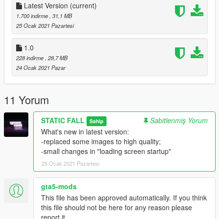
Latest Version
(current)
That's it!
1.700 indirme
, 31,1 MB
Start the game and enjoy
25 Ocak 2021 Pazartesi
1.0
228 indirme
, 28,7 MB
24 Ocak 2021 Pazar
11 Yorum
STATIC FALL
Sabitlenmiş Yorum
Sahip
What's new in latest version:
-replaced some images to high quality;
-small changes in "loading screen startup"
25 Ocak 2021 Pazartesi
gta5-mods
This file has been approved automatically. If you think
this file should not be here for any reason please
report it.