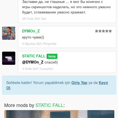
Заставки да, не гташные ... я мог бы конечно с
игры скриншотов наделать, но это немного ужасно
будет, сглажевание ужасно храмает.
26 Ocak 2021 Salı
DYMOn_Z
круто чувак))
5 Ağustos 2021 Perşembe
STATIC FALL
Sahip
@DYMOn_Z
спасиб)
4 Aralık 2021 Cumartesi
Sohbete katılın! Yorum yapabilmek için
Giriş Yap
ya da
Kayıt
Ol
.
More mods by
STATIC FALL
: