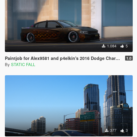
1.084
5
Paintjob for Alex9581 and p4elkin's 2016 Dodge Charger SRT Hellcat
1.0
By
STATIC FALL
377
3