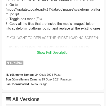
1. Go to
(mods)\update\update.rpf\x64\data\cdimages\scaleform_platfor
m_pc.rpf
2. Toggle edit mode(F6)
3. Copy all the files that are inside the mod's 'images' folder
into scaleform_platform_pc.rpf and replace all the existing ones
IF YOU WANT TO REPLACE THE "FIRST LOADING SCREEN"
I HIGHLY RECOMMEND TO WORK INSIDE THE MODS
FOLDER TO PREVENT ANY REAL DAMAGE TO THE GAME
Show Full Description
1. Go to
(mods)\update\update.rpf\x64\data\cdimages\scaleform_fronte
LOADING
nd.rpf
2. Toggle edit mode
24 Ocak 2021 Pazar
İlk Yüklenme Zamanı:
3. Copy 'loadingscreen_startup.ytd' that is inside the mod's
25 Ocak 2021 Pazartesi
Son Güncellenme Zamanı:
'first image' folder into scaleform_frontend.rpf and replace the
14 hours ago
Last Downloaded:
existing one.
What's new in latest version:
All Versions
-replaced some images to high quality;
-small changes in "loading screen startup"