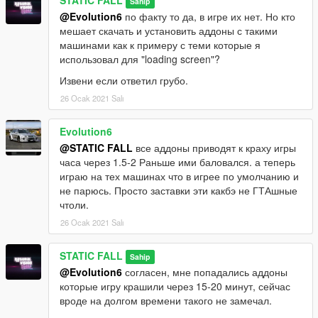
STATIC FALL
Sahip
@Evolution6
по факту то да, в игре их нет. Но кто
мешает скачать и установить аддоны с такими
машинами как к примеру с теми которые я
использовал для "loading screen"?
Извени если ответил грубо.
26 Ocak 2021 Salı
Evolution6
@STATIC FALL
все аддоны приводят к краху игры
часа через 1.5-2 Раньше ими баловался. а теперь
играю на тех машинах что в игрее по умолчанию и
не парюсь. Просто заставки эти какбэ не ГТАшные
чтоли.
26 Ocak 2021 Salı
STATIC FALL
Sahip
@Evolution6
согласен, мне попадались аддоны
которые игру крашили через 15-20 минут, сейчас
вроде на долгом времени такого не замечал.