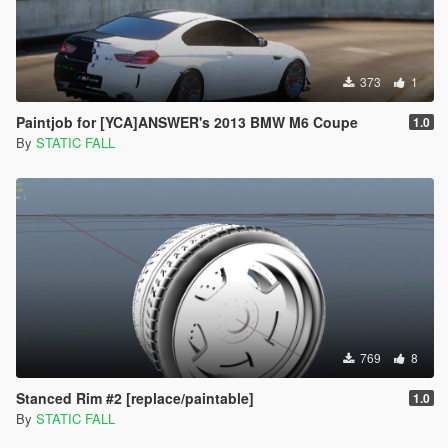
373
1
Paintjob for [YCA]ANSWER's 2013 BMW M6 Coupe
1.0
By
STATIC FALL
769
8
Stanced Rim #2 [replace/paintable]
1.0
By
STATIC FALL