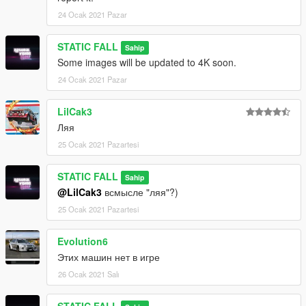
24 Ocak 2021 Pazar
STATIC FALL
Sahip
Some images will be updated to 4K soon.
24 Ocak 2021 Pazar
LilCak3
Ляя
25 Ocak 2021 Pazartesi
STATIC FALL
Sahip
@LilCak3
всмысле "ляя"?)
25 Ocak 2021 Pazartesi
Evolution6
Этих машин нет в игре
26 Ocak 2021 Salı