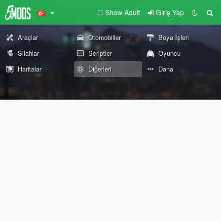
Show Adult
Giriş Yap
Araçlar
Otomobiller
Boya İşleri
Silahlar
Scriptler
Oyuncu
Haritalar
Diğerleri
Daha