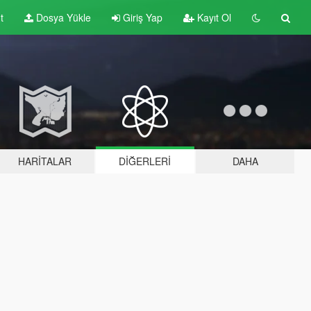
t
Dosya Yükle
Giriş Yap
Kayıt Ol
HARITALAR
DIĞERLERI
DAHA