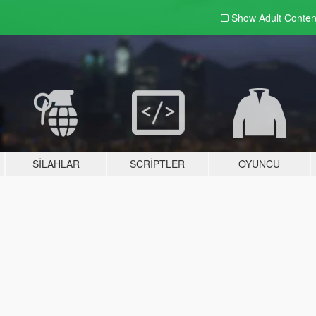
Show Adult
Conten
SILAHLAR
SCRIPTLER
OYUNCU