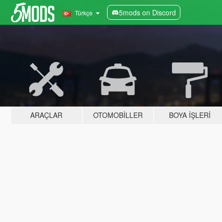
5mods on Discord
Türkçe
ARAÇLAR
OTOMOBILLER
BOYA İŞLERI