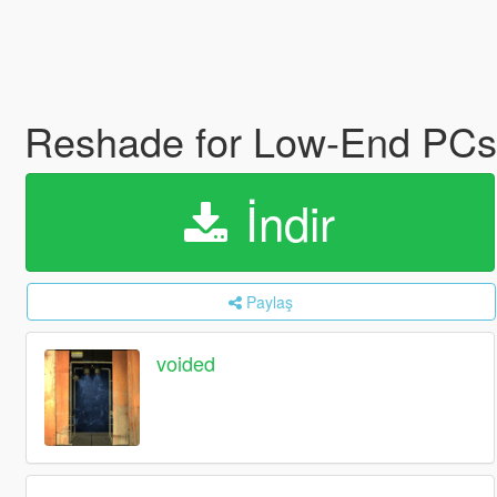
Reshade for Low-End PCs
İndir
Paylaş
voided