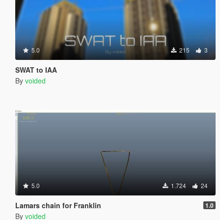
5.0
215
3
SWAT to IAA
By
voided
5.0
1.724
24
Lamars chain for Franklin
1.0
By
voided