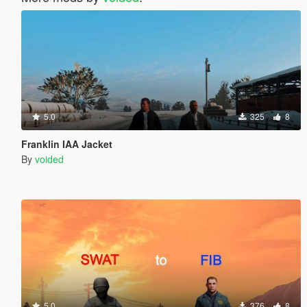
5.0
325
8
Franklin IAA Jacket
By
voided
5.0
376
8