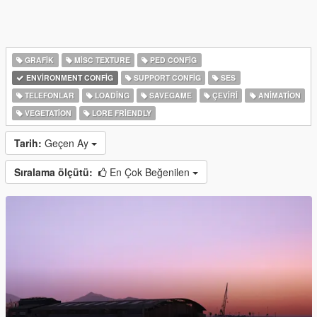
GRAFIK
MISC TEXTURE
PED CONFIG
ENVIRONMENT CONFIG
SUPPORT CONFIG
SES
TELEFONLAR
LOADING
SAVEGAME
ÇEVIRI
ANIMATION
VEGETATION
LORE FRIENDLY
Tarih:
Geçen Ay
Sıralama ölçütü:
En Çok Beğenilen