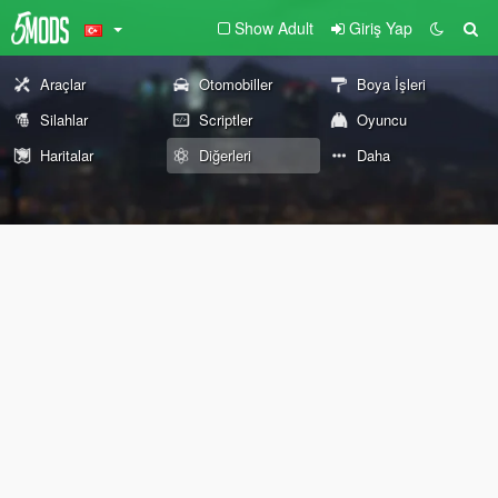
Show Adult
Giriş Yap
Araçlar
Otomobiller
Boya İşleri
Silahlar
Scriptler
Oyuncu
Haritalar
Diğerleri
Daha