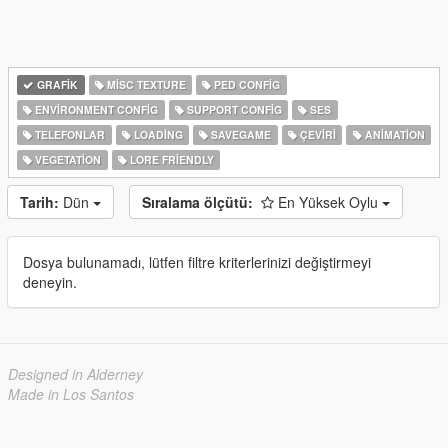
GRAFIK
MISC TEXTURE
PED CONFIG
ENVIRONMENT CONFIG
SUPPORT CONFIG
SES
TELEFONLAR
LOADING
SAVEGAME
ÇEVIRI
ANIMATION
VEGETATION
LORE FRIENDLY
Tarih:
Dün
Sıralama ölçütü:
En Yüksek Oylu
Dosya bulunamadı, lütfen filtre kriterlerinizi değiştirmeyi
deneyin.
Designed in Alderney
Made in Los Santos