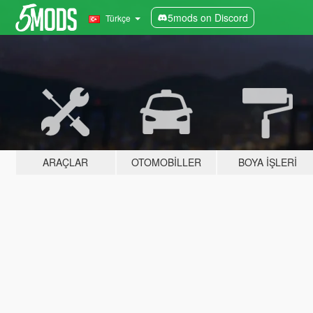
5mods on Discord
Türkçe
ARAÇLAR
OTOMOBILLER
BOYA İŞLERI