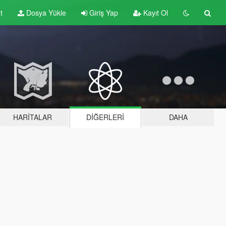
t
Dosya Yükle
Giriş Yap
Kayıt Ol
HARITALAR
DIĞERLERI
DAHA