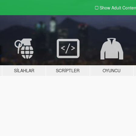
Show Adult
Conten
SILAHLAR
SCRIPTLER
OYUNCU