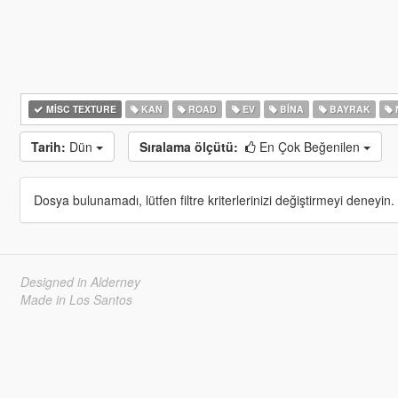
MISC TEXTURE
KAN
ROAD
EV
BINA
BAYRAK
Tarih:
Dün
Sıralama ölçütü:
En Çok Beğenilen
Dosya bulunamadı, lütfen filtre kriterlerinizi değiştirmeyi deneyin.
Designed in Alderney
Made in Los Santos