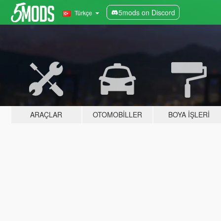
5mods on Discord
Türkçe
ARAÇLAR
OTOMOBILLER
BOYA İŞLERI