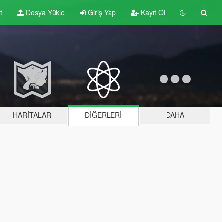
t
Dosya Yükle
Giriş Yap
Kayıt Ol
HARITALAR
DIĞERLERI
DAHA