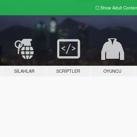
Show Adult
Conten
SILAHLAR
SCRIPTLER
OYUNCU