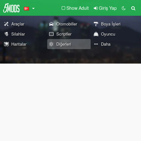
Show Adult
Giriş Yap
Araçlar
Otomobiller
Boya İşleri
Silahlar
Scriptler
Oyuncu
Haritalar
Diğerleri
Daha