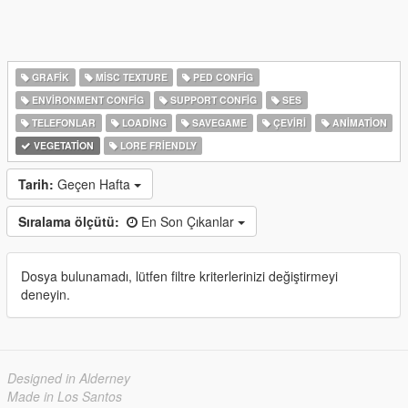
GRAFIK
MISC TEXTURE
PED CONFIG
ENVIRONMENT CONFIG
SUPPORT CONFIG
SES
TELEFONLAR
LOADING
SAVEGAME
ÇEVIRI
ANIMATION
VEGETATION
LORE FRIENDLY
Tarih:
Geçen Hafta
Sıralama ölçütü:
En Son Çıkanlar
Dosya bulunamadı, lütfen filtre kriterlerinizi değiştirmeyi
deneyin.
Designed in Alderney
Made in Los Santos