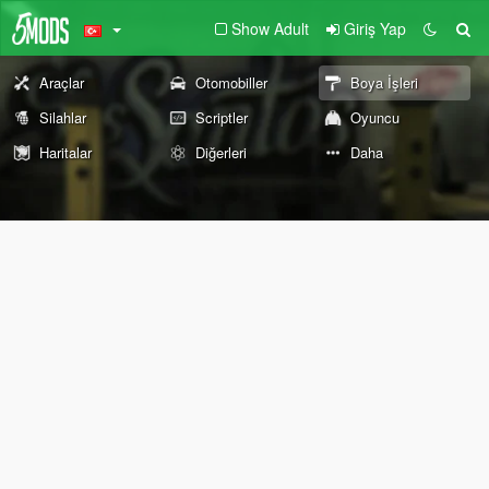
Show Adult
Giriş Yap
Araçlar
Otomobiller
Boya İşleri
Silahlar
Scriptler
Oyuncu
Haritalar
Diğerleri
Daha