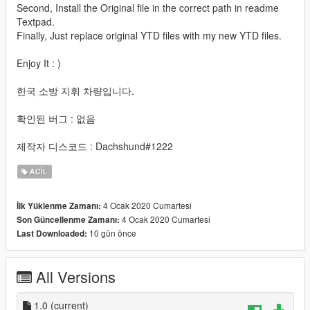
Second, Install the Original file in the correct path in readme
Textpad.
Finally, Just replace original YTD files with my new YTD files.
Enjoy It : )
한국 소방 지휘 차량입니다.
확인된 버그 : 없음
제작자 디스코드 : Dachshund#1222
ACIL
4 Ocak 2020 Cumartesi
İlk Yüklenme Zamanı:
4 Ocak 2020 Cumartesi
Son Güncellenme Zamanı:
10 gün önce
Last Downloaded:
All Versions
1.0
(current)