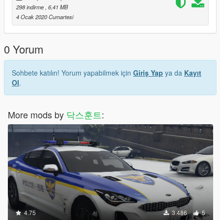
298 indirme
, 6,41 MB
4 Ocak 2020 Cumartesi
0 Yorum
Sohbete katılın! Yorum yapabilmek için
Giriş Yap
ya da
Kayıt
Ol
.
More mods by
닥스훈트
:
4.75
3.486
5