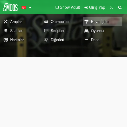
Show Adult
Giriş Yap
Araçlar
Otomobiller
Boya İşleri
Silahlar
Scriptler
Oyuncu
Haritalar
Diğerleri
Daha