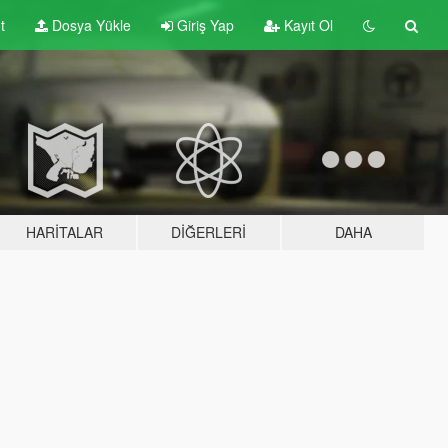
t
Dosya Yükle
Giriş Yap
Kayıt Ol
HARITALAR
DIĞERLERI
DAHA