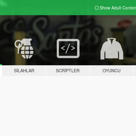
Show Adult
Conten
SILAHLAR
SCRIPTLER
OYUNCU