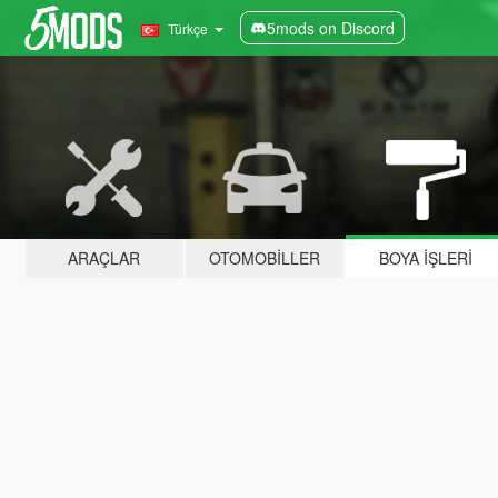
5mods on Discord
Türkçe
ARAÇLAR
OTOMOBILLER
BOYA İŞLERI