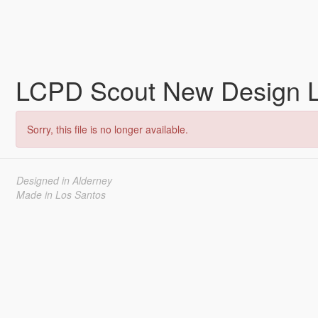
LCPD Scout New Design L
Sorry, this file is no longer available.
Designed in Alderney
Made in Los Santos