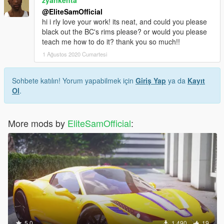
@EliteSamOfficial
hi i rly love your work! its neat, and could you please
black out the BC's rims please? or would you please
teach me how to do it? thank you so much!!
1 Ağustos 2020 Cumartesi
Sohbete katılın! Yorum yapabilmek için
Giriş Yap
ya da
Kayıt
Ol
.
More mods by
EliteSamOfficial
:
5.0
1.490
19