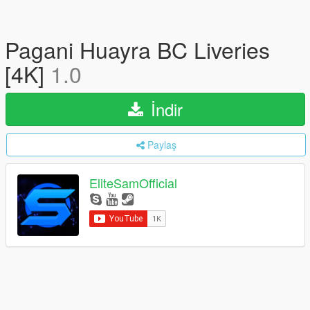
Pagani Huayra BC Liveries
[4K]
1.0
İndir
Paylaş
EliteSamOfficial