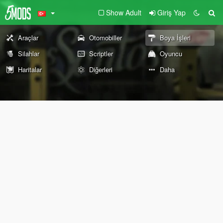
Show Adult
Giriş Yap
Araçlar
Otomobiller
Boya İşleri
Silahlar
Scriptler
Oyuncu
Haritalar
Diğerleri
Daha