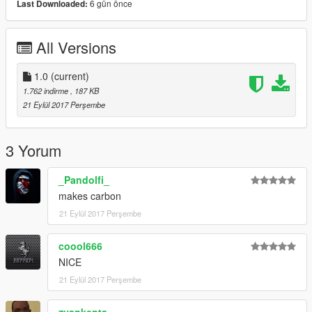
6 gün önce
Last Downloaded:
All Versions
1.0
(current)
1.762 indirme
, 187 KB
21 Eylül 2017 Perşembe
3 Yorum
_Pandolfi_
makes carbon
21 Eylül 2017 Perşembe
coool666
NICE
21 Eylül 2017 Perşembe
zyankenta