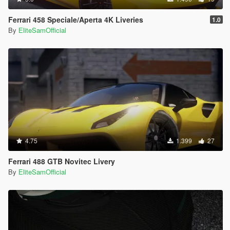
Ferrari 458 Speciale/Aperta 4K Liveries
1.0
By
EliteSamOfficial
4.75
1.399
27
Ferrari 488 GTB Novitec Livery
By
EliteSamOfficial