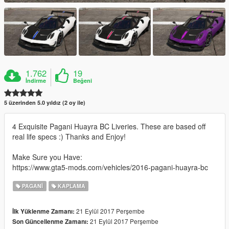
1.762
19
İndirme
Beğeni
5 üzerinden 5.0 yıldız (2 oy ile)
4 Exquisite Pagani Huayra BC Liveries. These are based off
real life specs :) Thanks and Enjoy!
Make Sure you Have:
https://www.gta5-mods.com/vehicles/2016-pagani-huayra-bc
PAGANI
KAPLAMA
21 Eylül 2017 Perşembe
İlk Yüklenme Zamanı:
21 Eylül 2017 Perşembe
Son Güncellenme Zamanı: