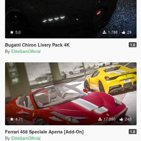
5.0
1.786
29
Bugatti Chiron Livery Pack 4K
1.0
By
EliteSamOfficial
4.71
17.990
240
Ferrari 458 Speciale Aperta [Add-On]
1.8
By
EliteSamOfficial