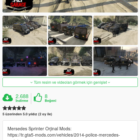
Tüm resim ve videoları görmek için genişlet
2.688
8
İndirme
Beğeni
5 üzerinden 5.0 yıldız (2 oy ile)
Mersedes Sprinter Orjinal Mods:
https://tr.gta5-mods.com/vehicles/2014-police-mercedes-