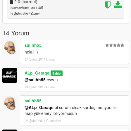
2.0
(current)
2.688 indirme
, 53,1 MB
24 Şubat 2017 Cuma
14 Yorum
salihh55
helall :)
24 Şubat 2017 Cuma
ALp_Garaqe
Sahip
@salihh55
eyw :)
24 Şubat 2017 Cuma
salihh55
@ALp_Garaqe
bi sorum olcak kardeş menyoo ile
map yüklemeyi biliyormusun
25 Şubat 2017 Cumartesi