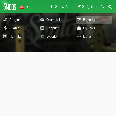
Show Adult
Giriş Yap
Araçlar
Otomobiller
Boya İşleri
Silahlar
Scriptler
Oyuncu
Haritalar
Diğerleri
Daha