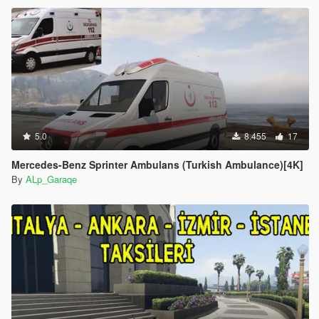
5.0
8.455
17
Mercedes-Benz Sprinter Ambulans (Turkish Ambulance)[4K]
By
ALp_Garaqe