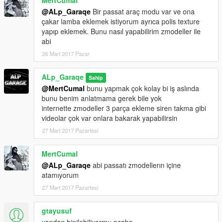
MertCumal
@ALp_Garaqe
Bir passat araç modu var ve ona
çakar lamba eklemek istiyorum ayrıca polis texture
yapıp eklemek. Bunu nasıl yapabilirim zmodeller ile
abi
26 Mart 2017 Pazar
ALp_Garaqe
Sahip
@MertCumal
bunu yapmak çok kolay bi iş aslında
bunu benim anlatmama gerek bile yok
internette zmodeller 3 parça ekleme siren takma gibi
videolar çok var onlara bakarak yapabilirsin
27 Mart 2017 Pazartesi
MertCumal
@ALp_Garaqe
abi passatı zmodellerın içine
atamıyorum
27 Mart 2017 Pazartesi
gtayusuf