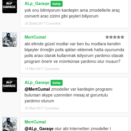
ALp_Garaqe
Sahip
yok onu bilmiyorum kardeşim ama zmodellerle araç
converti arac cizimi gibi şeyleri biliyorum
25 Şubat 2017 Cumartesi
MertCumal
abi elimde güzel modlar var ben bu modlara kendim
bişeyler örneğin polis ışıkları eklemek hatta oyunumda
polis aracı olarak kullanmak istiyorum yardımcı olacak
program önerir ve mümkünse yardımcı olur musun?
15 Mart 2017 Çarşamba
ALp_Garaqe
Sahip
@MertCumal
zmodeller var kardeşim programı
bulursan skype uzerınden mesaj at goruntulu
yardımcı olurum
25 Mart 2017 Cumartesi
MertCumal
@ALp_Garaqe
olur abi internetten zmodeller i