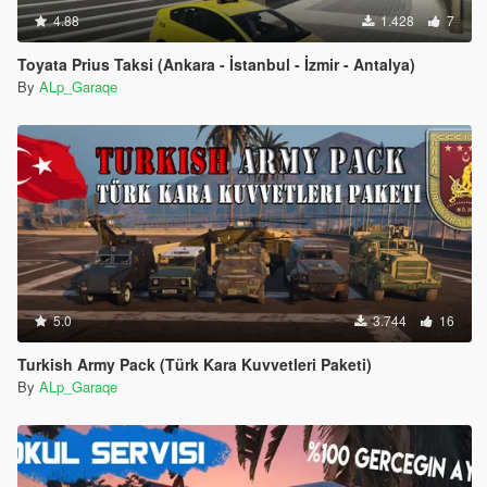
4.88
1.428
7
Toyata Prius Taksi (Ankara - İstanbul - İzmir - Antalya)
By
ALp_Garaqe
5.0
3.744
16
Turkish Army Pack (Türk Kara Kuvvetleri Paketi)
By
ALp_Garaqe