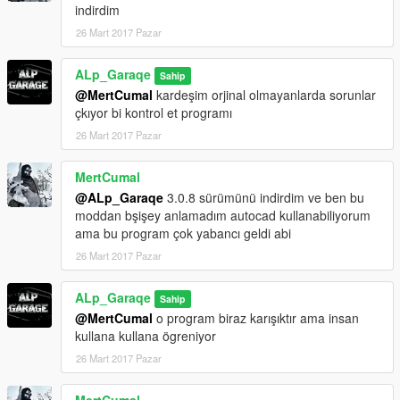
indirdim
26 Mart 2017 Pazar
ALp_Garaqe
Sahip
@MertCumal
kardeşim orjinal olmayanlarda sorunlar
çkıyor bi kontrol et programı
26 Mart 2017 Pazar
MertCumal
@ALp_Garaqe
3.0.8 sürümünü indirdim ve ben bu
moddan bşişey anlamadım autocad kullanabiliyorum
ama bu program çok yabancı geldi abi
26 Mart 2017 Pazar
ALp_Garaqe
Sahip
@MertCumal
o program biraz karışıktır ama insan
kullana kullana ögreniyor
26 Mart 2017 Pazar