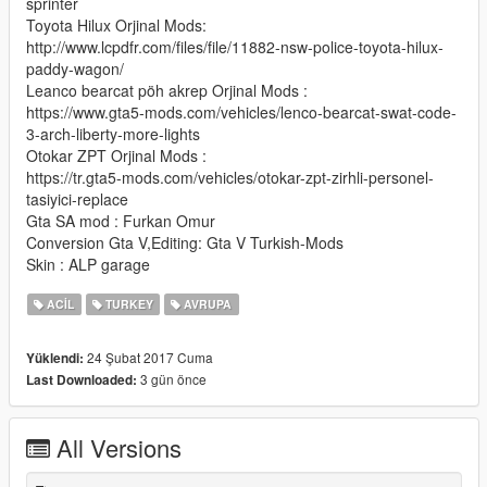
sprinter
Toyota Hilux Orjinal Mods:
http://www.lcpdfr.com/files/file/11882-nsw-police-toyota-hilux-
paddy-wagon/
Leanco bearcat pöh akrep Orjinal Mods :
https://www.gta5-mods.com/vehicles/lenco-bearcat-swat-code-
3-arch-liberty-more-lights
Otokar ZPT Orjinal Mods :
https://tr.gta5-mods.com/vehicles/otokar-zpt-zirhli-personel-
tasiyici-replace
Gta SA mod : Furkan Omur
Conversion Gta V,Editing: Gta V Turkish-Mods
Skin : ALP garage
ACIL
TURKEY
AVRUPA
24 Şubat 2017 Cuma
Yüklendi:
3 gün önce
Last Downloaded:
All Versions