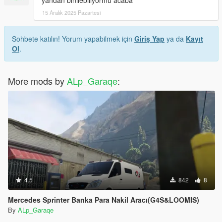
yandan binilebiliyormu acaba
15 Aralık 2025 Pazartesi
Sohbete katılın! Yorum yapabilmek için
Giriş Yap
ya da
Kayıt
Ol
.
More mods by
ALp_Garaqe
:
4.5
842
8
Mercedes Sprinter Banka Para Nakil Aracı(G4S&LOOMIS)
By
ALp_Garaqe