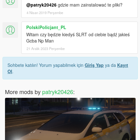
@patryk20426
gdzie mam zainstalować te pliki?
4 Nisan 2019 Perşembe
PolskiPolicjant_PL
Witam czy będzie kiedyś SLRT od ciebie bądź jakieś
Gcba Np Man
21 Aralık 2023 Perşembe
Sohbete katılın! Yorum yapabilmek için
Giriş Yap
ya da
Kayıt
Ol
.
More mods by
patryk20426
: