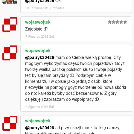
@patryk20426
Ok
23 Temmuz 2018 Pazartesi
wojaswojtek
Zajebiste :P
7 Ağustos 2018 Salı
wojaswojtek
@patryk20426
mam do Ciebie wielką prośbę. Czy
mógłbym wykorzystać część twoich pojazdów? Gdyż
tworzę wielką paczkę polskich służb i twoje pojazdy
też by się tam przydały :D Podałbym ciebie w
komentarzu i w opisie jako jedną z osób, które
niezwykle mi pomogły gdyż tworzenie od nowa skórki
do np: karetki byłoby dość bezsensowne. Z góry
dziękuję i zapraszam do współpracy :D
7 Ağustos 2018 Salı
wojaswojtek
@patryk20426
a i przy okazji masz tu listę rzeczy,
które zrobiłem bądź nad nimi pracuję: