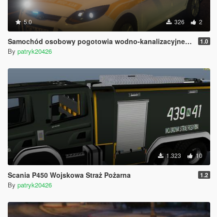
5.0
326
2
Samochód osobowy pogotowia wodno-kanalizacyjnego
1.0
By
patryk20426
1.323
10
Scania P450 Wojskowa Straż Pożarna
1.2
By
patryk20426