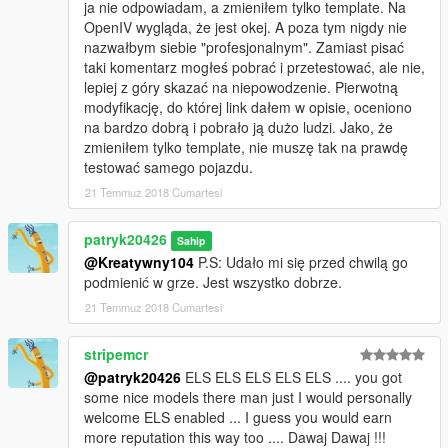
ja nie odpowiadam, a zmieniłem tylko template. Na
OpenIV wygląda, że jest okej. A poza tym nigdy nie
nazwałbym siebie "profesjonalnym". Zamiast pisać
taki komentarz mogłeś pobrać i przetestować, ale nie,
lepiej z góry skazać na niepowodzenie. Pierwotną
modyfikację, do której link dałem w opisie, oceniono
na bardzo dobrą i pobrało ją dużo ludzi. Jako, że
zmieniłem tylko template, nie muszę tak na prawdę
testować samego pojazdu.
21 Temmuz 2018 Cumartesi
patryk20426
Sahip
@Kreatywny104
P.S: Udało mi się przed chwilą go
podmienić w grze. Jest wszystko dobrze.
21 Temmuz 2018 Cumartesi
stripemcr
@patryk20426
ELS ELS ELS ELS ELS .... you got
some nice models there man just I would personally
welcome ELS enabled ... I guess you would earn
more reputation this way too .... Dawaj Dawaj !!!