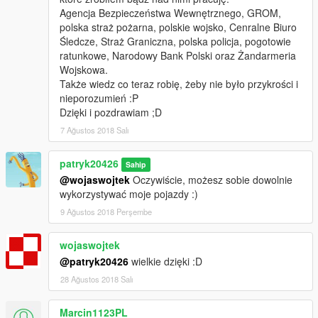
Agencja Bezpieczeństwa Wewnętrznego, GROM,
polska straż pożarna, polskie wojsko, Cenralne Biuro
Śledcze, Straż Graniczna, polska policja, pogotowie
ratunkowe, Narodowy Bank Polski oraz Żandarmeria
Wojskowa.
Także wiedz co teraz robię, żeby nie było przykrości i
nieporozumień :P
Dzięki i pozdrawiam ;D
7 Ağustos 2018 Salı
patryk20426
Sahip
@wojaswojtek
Oczywiście, możesz sobie dowolnie
wykorzystywać moje pojazdy :)
9 Ağustos 2018 Perşembe
wojaswojtek
@patryk20426
wielkie dzięki :D
28 Ağustos 2018 Salı
Marcin1123PL