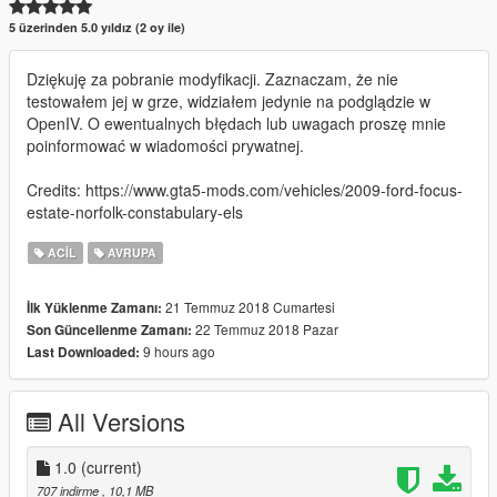
5 üzerinden 5.0 yıldız (2 oy ile)
Dziękuję za pobranie modyfikacji. Zaznaczam, że nie
testowałem jej w grze, widziałem jedynie na podglądzie w
OpenIV. O ewentualnych błędach lub uwagach proszę mnie
poinformować w wiadomości prywatnej.
Credits: https://www.gta5-mods.com/vehicles/2009-ford-focus-
estate-norfolk-constabulary-els
ACIL
AVRUPA
21 Temmuz 2018 Cumartesi
İlk Yüklenme Zamanı:
22 Temmuz 2018 Pazar
Son Güncellenme Zamanı:
9 hours ago
Last Downloaded:
All Versions
1.0
(current)
707 indirme
, 10,1 MB