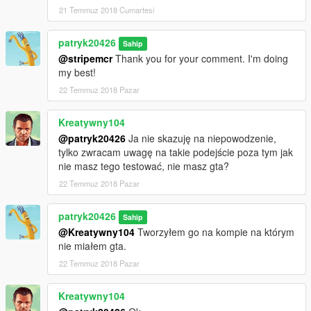
21 Temmuz 2018 Cumartesi
patryk20426
Sahip
@stripemcr
Thank you for your comment. I'm doing
my best!
22 Temmuz 2018 Pazar
Kreatywny104
@patryk20426
Ja nie skazuję na niepowodzenie,
tylko zwracam uwagę na takie podejście poza tym jak
nie masz tego testować, nie masz gta?
22 Temmuz 2018 Pazar
patryk20426
Sahip
@Kreatywny104
Tworzyłem go na kompie na którym
nie miałem gta.
22 Temmuz 2018 Pazar
Kreatywny104