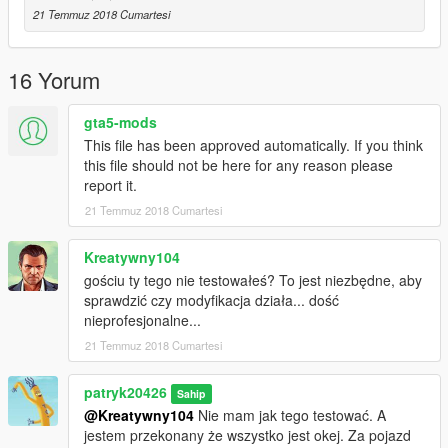
21 Temmuz 2018 Cumartesi
16 Yorum
gta5-mods
This file has been approved automatically. If you think
this file should not be here for any reason please
report it.
21 Temmuz 2018 Cumartesi
Kreatywny104
gościu ty tego nie testowałeś? To jest niezbędne, aby
sprawdzić czy modyfikacja działa... dość
nieprofesjonalne...
21 Temmuz 2018 Cumartesi
patryk20426
Sahip
@Kreatywny104
Nie mam jak tego testować. A
jestem przekonany że wszystko jest okej. Za pojazd