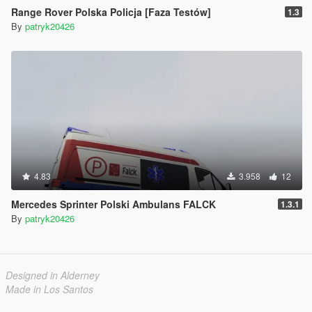
Range Rover Polska Policja [Faza Testów]
1.3
By
patryk20426
4.83
3.958
12
Mercedes Sprinter Polski Ambulans FALCK
1.3.1
By
patryk20426
Designed in Alderney
Made in Los Santos