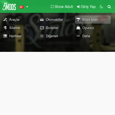
Show Adult
Giriş Yap
Araçlar
Otomobiller
Boya İşleri
Silahlar
Scriptler
Oyuncu
Haritalar
Diğerleri
Daha