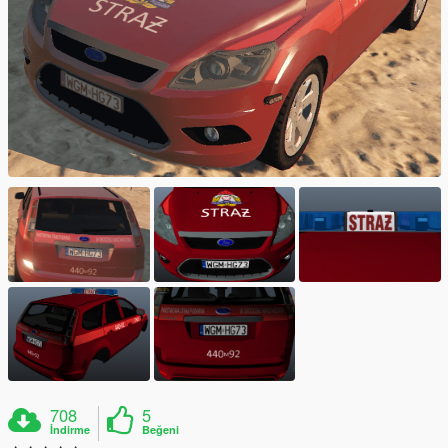
708
5
İndirme
Beğeni