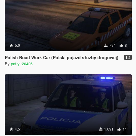
5.0
794
8
Polish Road Work Car (Polski pojazd służby drogowej)
1.2
By
patryk20426
4.5
1.691
11