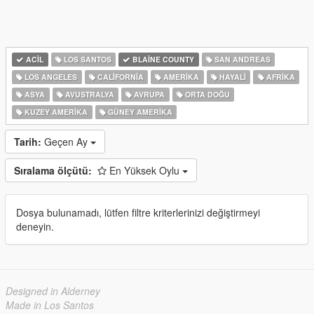
ACIL
LOS SANTOS
BLAINE COUNTY
SAN ANDREAS
LOS ANGELES
CALIFORNIA
AMERIKA
HAYALI
AFRIKA
ASYA
AVUSTRALYA
AVRUPA
ORTA DOĞU
KUZEY AMERIKA
GÜNEY AMERIKA
Tarih:
Geçen Ay
Sıralama ölçütü:
En Yüksek Oylu
Dosya bulunamadı, lütfen filtre kriterlerinizi değiştirmeyi
deneyin.
Designed in Alderney
Made in Los Santos