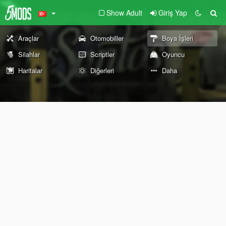
Show Adult
Giriş Yap
Araçlar
Otomobiller
Boya İşleri
Silahlar
Scriptler
Oyuncu
Haritalar
Diğerleri
Daha