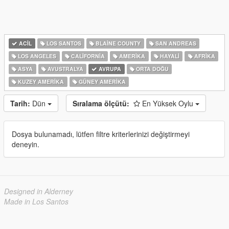
ACIL
LOS SANTOS
BLAINE COUNTY
SAN ANDREAS
LOS ANGELES
CALIFORNIA
AMERIKA
HAYALI
AFRIKA
ASYA
AVUSTRALYA
AVRUPA
ORTA DOĞU
KUZEY AMERIKA
GÜNEY AMERIKA
Tarih:
Dün
Sıralama ölçütü:
En Yüksek Oylu
Dosya bulunamadı, lütfen filtre kriterlerinizi değiştirmeyi
deneyin.
Designed in Alderney
Made in Los Santos