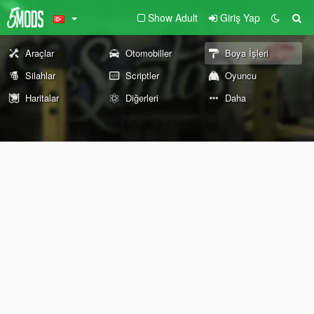
Show Adult
Giriş Yap
Araçlar
Otomobiller
Boya İşleri
Silahlar
Scriptler
Oyuncu
Haritalar
Diğerleri
Daha