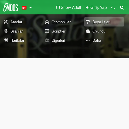
Show Adult
Giriş Yap
Araçlar
Otomobiller
Boya İşleri
Silahlar
Scriptler
Oyuncu
Haritalar
Diğerleri
Daha