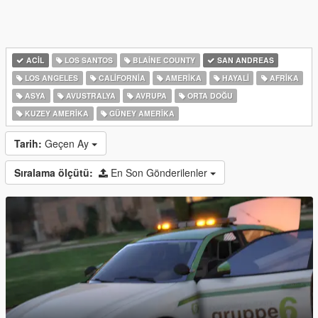
ACIL
LOS SANTOS
BLAINE COUNTY
SAN ANDREAS
LOS ANGELES
CALIFORNIA
AMERIKA
HAYALI
AFRIKA
ASYA
AVUSTRALYA
AVRUPA
ORTA DOĞU
KUZEY AMERIKA
GÜNEY AMERIKA
Tarih:
Geçen Ay
Sıralama ölçütü:
En Son Gönderilenler