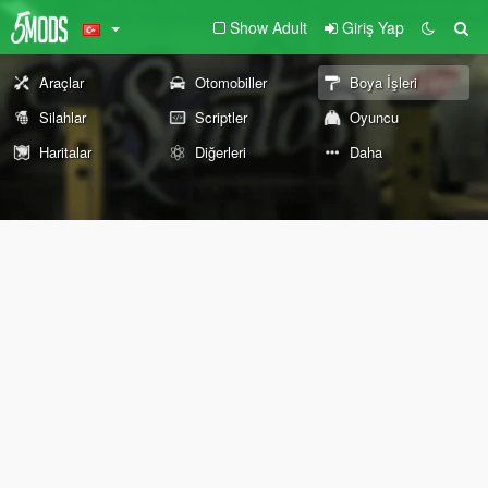
Show Adult
Giriş Yap
Araçlar
Otomobiller
Boya İşleri
Silahlar
Scriptler
Oyuncu
Haritalar
Diğerleri
Daha