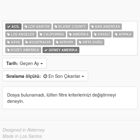
ACIL
LOS SANTOS
BLAINE COUNTY
SAN ANDREAS
LOS ANGELES
CALIFORNIA
AMERIKA
HAYALI
AFRIKA
ASYA
AVUSTRALYA
AVRUPA
ORTA DOĞU
KUZEY AMERIKA
GÜNEY AMERIKA
Tarih:
Geçen Ay
Sıralama ölçütü:
En Son Çıkanlar
Dosya bulunamadı, lütfen filtre kriterlerinizi değiştirmeyi
deneyin.
Designed in Alderney
Made in Los Santos