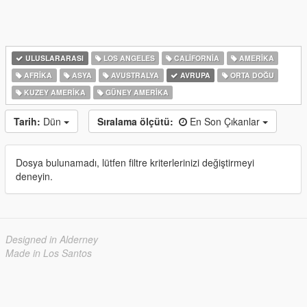
ULUSLARARASI
LOS ANGELES
CALIFORNIA
AMERIKA
AFRIKA
ASYA
AVUSTRALYA
AVRUPA
ORTA DOĞU
KUZEY AMERIKA
GÜNEY AMERIKA
Tarih:
Dün
Sıralama ölçütü:
En Son Çıkanlar
Dosya bulunamadı, lütfen filtre kriterlerinizi değiştirmeyi
deneyin.
Designed in Alderney
Made in Los Santos