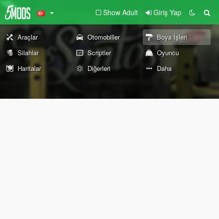
Show Adult
Giriş Yap
Araçlar
Otomobiller
Boya İşleri
Silahlar
Scriptler
Oyuncu
Haritalar
Diğerleri
Daha