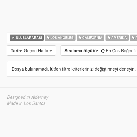
ULUSLARARASI
LOS ANGELES
CALIFORNIA
AMERIKA
A
Tarih:
Geçen Hafta
Sıralama ölçütü:
En Çok Beğenil
Dosya bulunamadı, lütfen filtre kriterlerinizi değiştirmeyi deneyin.
Designed in Alderney
Made in Los Santos