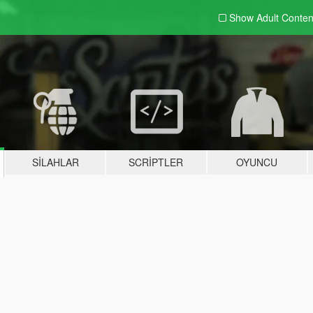
Show Adult
Conten
SILAHLAR
SCRIPTLER
OYUNCU