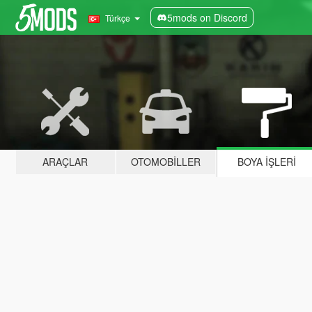
5mods on Discord
Türkçe
ARAÇLAR
OTOMOBILLER
BOYA İŞLERI