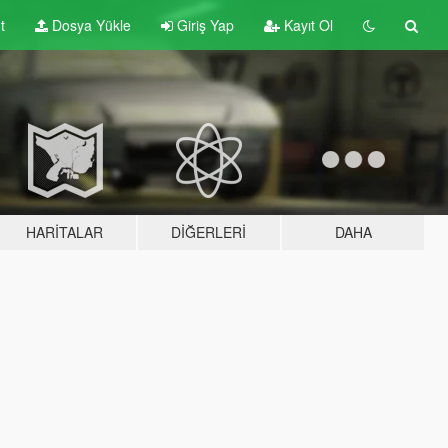
t
Dosya Yükle
Giriş Yap
Kayıt Ol
HARITALAR
DIĞERLERI
DAHA