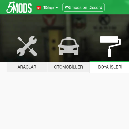
5mods on Discord
Türkçe
ARAÇLAR
OTOMOBILLER
BOYA İŞLERI