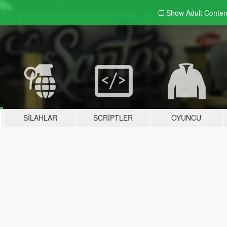
Show Adult
Conten
SILAHLAR
SCRIPTLER
OYUNCU