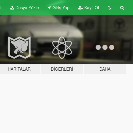
t
Dosya Yükle
Giriş Yap
Kayıt Ol
HARITALAR
DIĞERLERI
DAHA