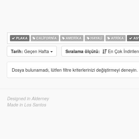
PLAKA
CALIFORNIA
AMERIKA
HAYALI
AFRIKA
AS
Tarih:
Geçen Hafta
Sıralama ölçütü:
En Çok İndirile
Dosya bulunamadı, lütfen filtre kriterlerinizi değiştirmeyi deneyin.
Designed in Alderney
Made in Los Santos