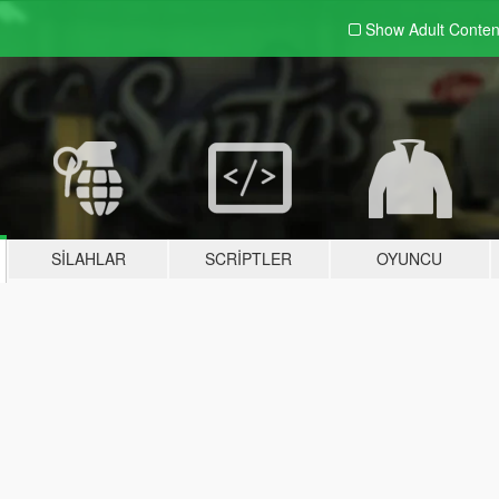
Show Adult
Conten
SILAHLAR
SCRIPTLER
OYUNCU