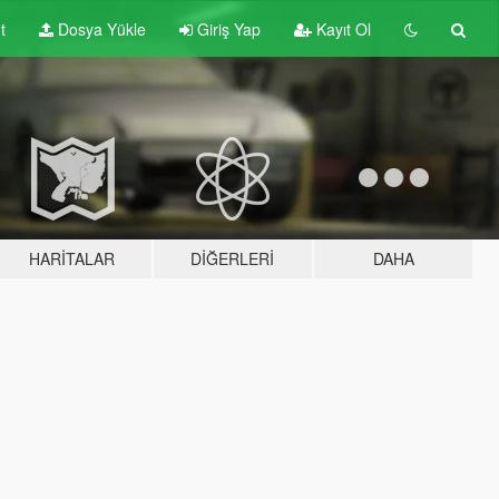
t
Dosya Yükle
Giriş Yap
Kayıt Ol
HARITALAR
DIĞERLERI
DAHA