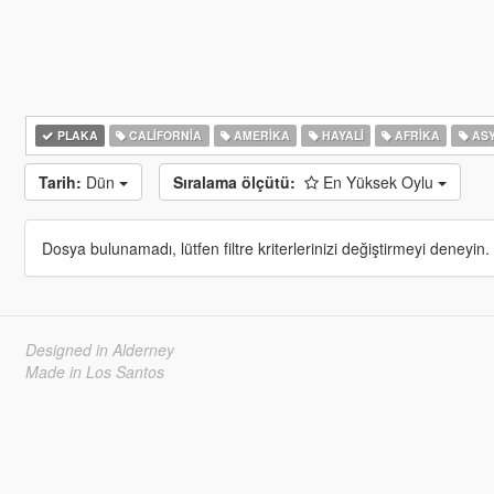
PLAKA
CALIFORNIA
AMERIKA
HAYALI
AFRIKA
AS
Tarih:
Dün
Sıralama ölçütü:
En Yüksek Oylu
Dosya bulunamadı, lütfen filtre kriterlerinizi değiştirmeyi deneyin.
Designed in Alderney
Made in Los Santos