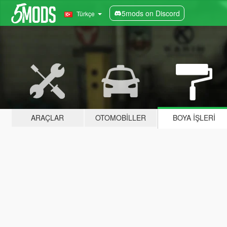
5mods on Discord
Türkçe
ARAÇLAR
OTOMOBILLER
BOYA İŞLERI