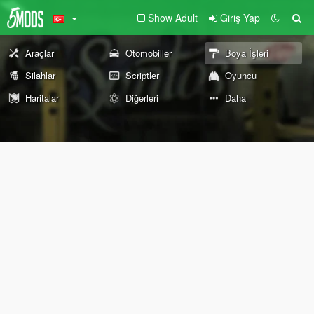
Show Adult
Giriş Yap
Araçlar
Otomobiller
Boya İşleri
Silahlar
Scriptler
Oyuncu
Haritalar
Diğerleri
Daha