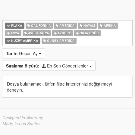
PLAKA
CALIFORNIA
AMERIKA
HAYALI
AFRIKA
ASYA
AVUSTRALYA
AVRUPA
ORTA DOĞU
KUZEY AMERIKA
GÜNEY AMERIKA
Tarih:
Geçen Ay
Sıralama ölçütü:
En Son Gönderilenler
Dosya bulunamadı, lütfen filtre kriterlerinizi değiştirmeyi
deneyin.
Designed in Alderney
Made in Los Santos