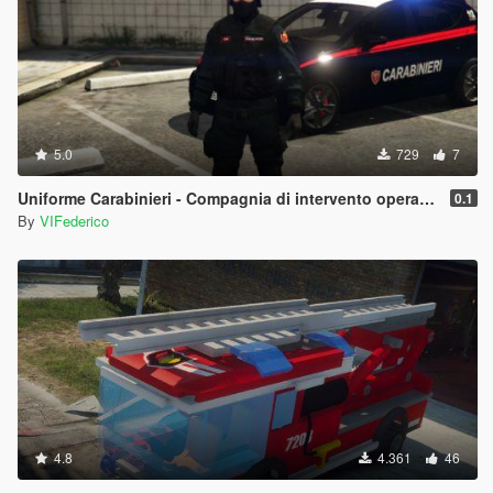
5.0
729
7
Uniforme Carabinieri - Compagnia di intervento operativo | Antisommossa
0.1
By
VIFederico
4.8
4.361
46