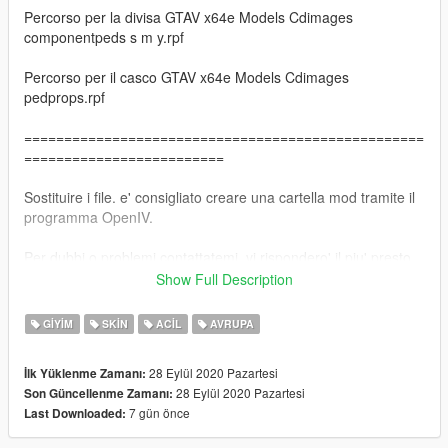
Percorso per la divisa GTAV x64e Models Cdimages
componentpeds s m y.rpf
Percorso per il casco GTAV x64e Models Cdimages
pedprops.rpf
==================================================
=========================
Sostituire i file. e' consigliato creare una cartella mod tramite il
programma OpenIV.
Per dubbi o problemi contattatemi, vi rispondero' il piu' presto
possibile.
Show Full Description
---------------------------------------------------------------------------
GIYIM
SKIN
ACIL
AVRUPA
ENG
28 Eylül 2020 Pazartesi
İlk Yüklenme Zamanı:
28 Eylül 2020 Pazartesi
Son Güncellenme Zamanı:
Helmet file: https://www.gta5-mods.com/player/public-security-
7 gün önce
Last Downloaded:
police-psp-bike-officer-portugal-police