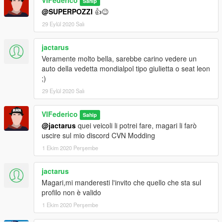
Sahip
@SUPERPOZZI
👍😉
29 Eylül 2020 Salı
jactarus
Veramente molto bella, sarebbe carino vedere un
auto della vedetta mondialpol tipo giulietta o seat leon
;)
29 Eylül 2020 Salı
VIFederico
Sahip
@jactarus
quei veicoli li potrei fare, magari li farò
uscire sul mio discord CVN Modding
1 Ekim 2020 Perşembe
jactarus
Magari,mi manderesti l'invito che quello che sta sul
profilo non è valido
1 Ekim 2020 Perşembe