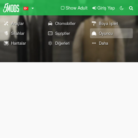
Show Adult
Giriş Yap
Araçlar
Otomobiller
Boya İşleri
Silahlar
Scriptler
Oyuncu
Haritalar
Diğerleri
Daha