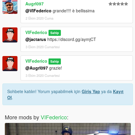
Augrl097
@VIFederico
grande!!!! è bellissima
2 Ekim 2020 Cuma
VIFederico
Sahip
@jactarus
https://discord.gg/aymjCT
3 Ekim 2020 Cumartesi
VIFederico
Sahip
@Augrl097
grazie!
3 Ekim 2020 Cumartesi
Sohbete katılın! Yorum yapabilmek için
Giriş Yap
ya da
Kayıt
Ol
.
More mods by
VIFederico
: