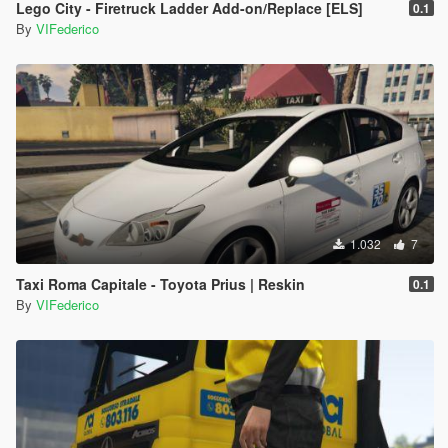
Lego City - Firetruck Ladder Add-on/Replace [ELS]
0.1
By
VIFederico
1.032
7
Taxi Roma Capitale - Toyota Prius | Reskin
0.1
By
VIFederico