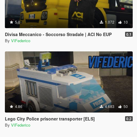
5.0
1.072
10
Divisa Meccanico - Soccorso Stradale | ACI No EUP
0.1
By
VIFederico
4.86
4.683
50
Lego City Police prisoner transporter [ELS]
0.2
By
VIFederico