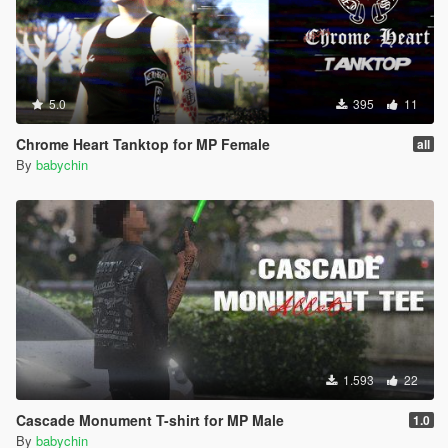
5.0
395
11
Chrome Heart Tanktop for MP Female
all
By
babychin
1.593
22
Cascade Monument T-shirt for MP Male
1.0
By
babychin