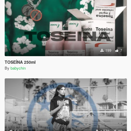
199
7
TOSEÍNA 250ml
By
babychin
5.0
1.372
19