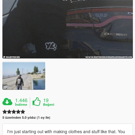
1.446
19
İndirme
Beğeni
5 üzerinden 5.0 yıldız (1 oy ile)
I'm just starting out with making clothes and stuff like that. You