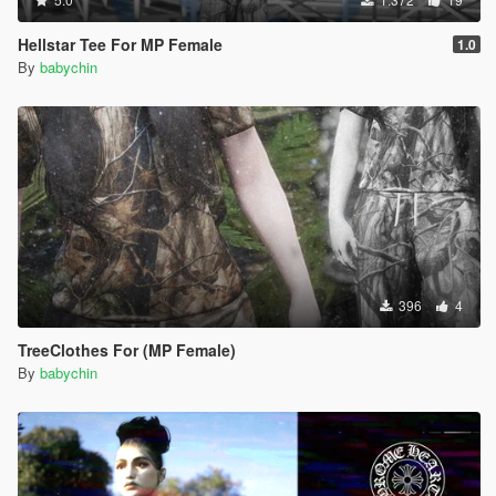
Hellstar Tee For MP Female
1.0
By
babychin
396
4
TreeClothes For (MP Female)
By
babychin