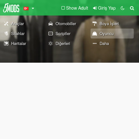
Show Adult
Giriş Yap
Araçlar
Otomobiller
Boya İşleri
Silahlar
Scriptler
Oyuncu
Haritalar
Diğerleri
Daha