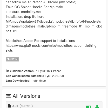
can follow me at Pateon & Discord (my profile)
Fake OG Spider Hoodie For Mp male
1 texture. model by.me
Installation: drop file here
MP:mods\update\x64\dlcpacks\mpclothes\dlc.rpf\x64\models\c
dimages\mpclothes_male.rpf\mp_m_freemode_01_mp_m_clot
hes_01
Mp clothes Addon For support to installations
https://www.gta5-mods.com/misc/mpclothes-addon-clothing-
slots
GIYIM
1 Eylül 2024 Pazar
İlk Yüklenme Zamanı:
3 Eylül 2024 Salı
Son Güncellenme Zamanı:
1 gün önce
Last Downloaded:
All Versions
0.01
(current)