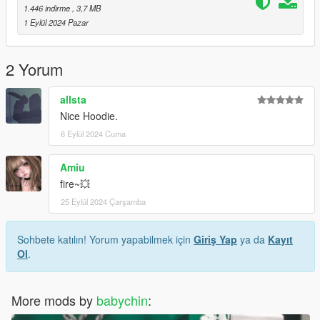
1.446 indirme
, 3,7 MB
1 Eylül 2024 Pazar
2 Yorum
allsta
Nice Hoodie.
6 Eylül 2024 Cuma
Amiu
fire~💥
25 Eylül 2024 Çarşamba
Sohbete katılın! Yorum yapabilmek için
Giriş Yap
ya da
Kayıt
Ol
.
More mods by
babychin
: