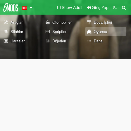
Show Adult
Giriş Yap
Araçlar
Otomobiller
Boya İşleri
Silahlar
Scriptler
Oyuncu
Haritalar
Diğerleri
Daha