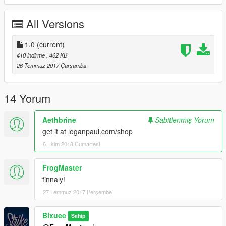
All Versions
1.0
(current)
410 indirme
, 462 KB
26 Temmuz 2017 Çarşamba
14 Yorum
Aethbrine
Sabitlenmiş Yorum
get it at loganpaul.com/shop
6 Ekim 2018 Cumartesi
FrogMaster
finnaly!
27 Temmuz 2017 Perşembe
Blxuee
Sahip