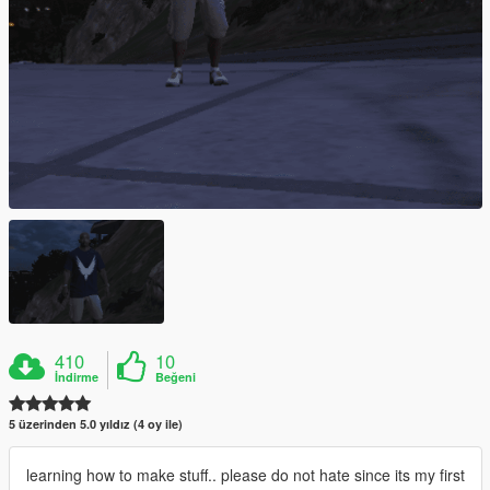
410
10
İndirme
Beğeni
5 üzerinden 5.0 yıldız (4 oy ile)
learning how to make stuff.. please do not hate since its my first