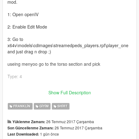
mod.
1: Open openIV
2: Enable Edit Mode
3: Go to
x64v\models\cdimages\streamedpeds_players.rpf\player_one
and just drag n drop ;)
useing menyoo go to the torso section and pick
Type: 4
Texture: 4
Show Full Description
for the black one use texture 3 ;D
FRANKLIN
GIYIM
SHIRT
26 Temmuz 2017 Çarşamba
İlk Yüklenme Zamanı:
26 Temmuz 2017 Çarşamba
Son Güncellenme Zamanı:
1 gün önce
Last Downloaded: