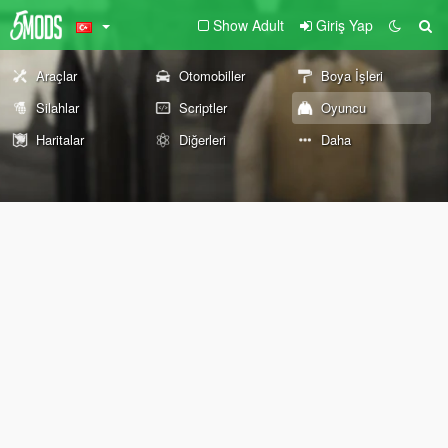
Show Adult
Giriş Yap
Araçlar
Otomobiller
Boya İşleri
Silahlar
Scriptler
Oyuncu
Haritalar
Diğerleri
Daha