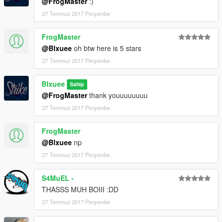
@FrogMaster
:)
27 Temmuz 2017 Perşembe
FrogMaster
@Blxuee
oh btw here is 5 stars
27 Temmuz 2017 Perşembe
Blxuee
Sahip
@FrogMaster
thank youuuuuuuu
27 Temmuz 2017 Perşembe
FrogMaster
@Blxuee
np
27 Temmuz 2017 Perşembe
S4MuEL -
THASSS MUH BOIII :DD
27 Temmuz 2017 Perşembe