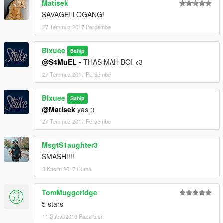
Matisek
SAVAGE! LOGANG!
27 Temmuz 2017 Perşembe
Blxuee
Sahip
@S4MuEL -
THAS MAH BOI <3
27 Temmuz 2017 Perşembe
Blxuee
Sahip
@Matisek
yas ;)
27 Temmuz 2017 Perşembe
MsgtS1aughter3
SMASH!!!!
3 Kasım 2017 Cuma
TomMuggeridge
5 stars
11 Şubat 2019 Pazartesi