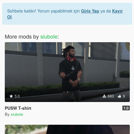
Sohbete katılın! Yorum yapabilmek için
Giriş Yap
ya da
Kayıt
Ol
.
More mods by
siubole
:
5.0
683
9
PUSW T-shirt
1.0
By
siubole