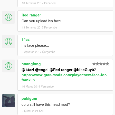
10 Temmuz 2017 Pazartesi
Red ranger
Can you upload his face
13 Temmuz 2017 Perşembe
14azl
his face please...
2 Ağustos 2017 Çarşamba
hoanglong
@14azl
@engel
@Red ranger
@NikeGuy07
https://www.gta5-mods.com/player/new-face-for-
franklin
16 Mayıs 2019 Perşembe
pokigum
do u still have this head mod?
2 Şubat 2021 Salı