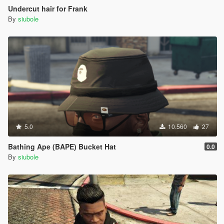
Undercut hair for Frank
By
siubole
5.0
10.560
27
Bathing Ape (BAPE) Bucket Hat
0.0
By
siubole