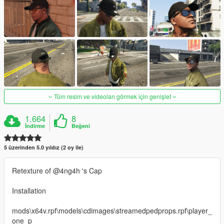
Tüm resim ve videoları görmek için genişlet
1.664
8
İndirme
Beğeni
5 üzerinden 5.0 yıldız (2 oy ile)
Retexture of @4ng4h 's Cap
Installation
mods\x64v.rpf\models\cdimages\streamedpedprops.rpf\player_
one_p