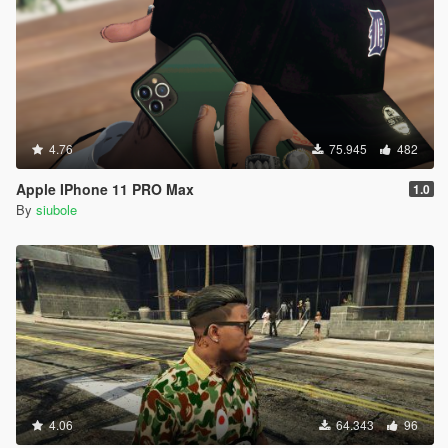
4.76
75.945
482
Apple IPhone 11 PRO Max
1.0
By
siubole
4.06
64.343
96