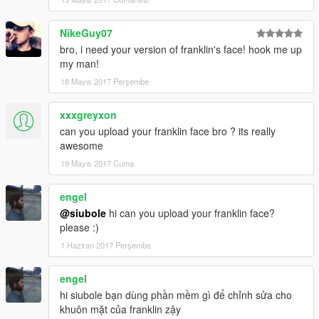
NikeGuy07
bro, i need your version of franklin's face! hook me up
my man!
18 Mayıs 2017 Perşembe
xxxgreyxon
can you upload your franklin face bro ? its really
awesome
19 Mayıs 2017 Cuma
engel
@siubole
hi can you upload your franklin face?
please :)
1 Haziran 2017 Perşembe
engel
hi siubole bạn dùng phần mềm gì để chỉnh sửa cho
khuôn mặt của franklin zậy