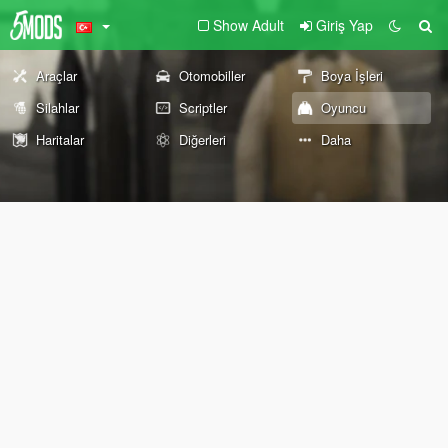
Show Adult
Giriş Yap
Araçlar
Otomobiller
Boya İşleri
Silahlar
Scriptler
Oyuncu
Haritalar
Diğerleri
Daha