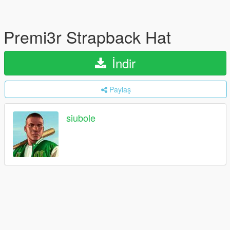
Premi3r Strapback Hat
İndir
Paylaş
siubole