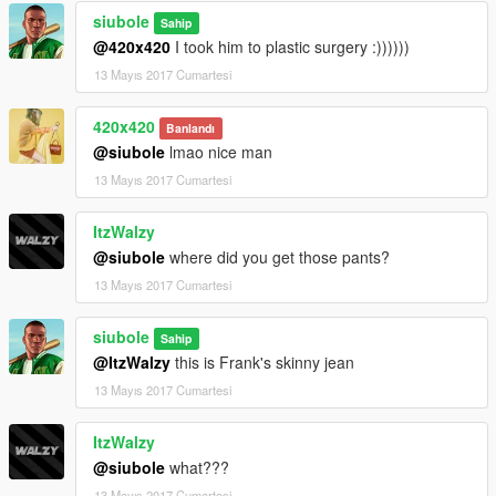
siubole
Sahip
@420x420
I took him to plastic surgery :))))))
13 Mayıs 2017 Cumartesi
420x420
Banlandı
@siubole
lmao nice man
13 Mayıs 2017 Cumartesi
ItzWalzy
@siubole
where did you get those pants?
13 Mayıs 2017 Cumartesi
siubole
Sahip
@ItzWalzy
this is Frank's skinny jean
13 Mayıs 2017 Cumartesi
ItzWalzy
@siubole
what???
13 Mayıs 2017 Cumartesi