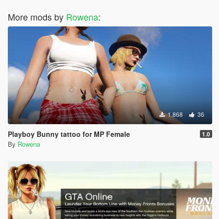
More mods by
Rowena
:
1.868
36
Playboy Bunny tattoo for MP Female
1.0
By
Rowena