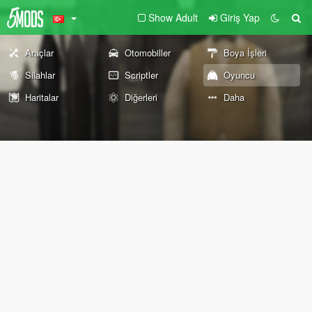
Show Adult
Giriş Yap
Araçlar
Otomobiller
Boya İşleri
Silahlar
Scriptler
Oyuncu
Haritalar
Diğerleri
Daha