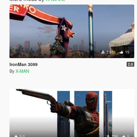
2.831
15
IronMan 3099
2.0
By
X-MAN
5.0
759
5