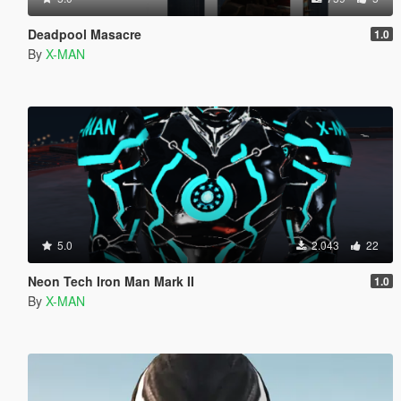
Deadpool Masacre
1.0
By
X-MAN
5.0
2.043
22
Neon Tech Iron Man Mark II
1.0
By
X-MAN