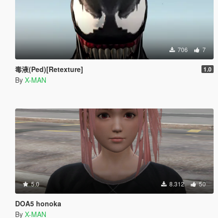
706
7
毒液(Ped)[Retexture]
1.0
By
X-MAN
5.0
8.312
50
DOA5 honoka
By
X-MAN