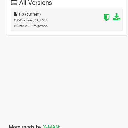
All Versions
1.0
(current)
2.252 indirme
, 11,7 MB
2 Aralık 2021 Perşembe
More mods by
X-MAN
: