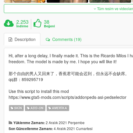
Tüm resim ve videoları
2.253
38
İndirme
Beğeni
Description
Comments (19)
Hi, after a long delay, I finally made it. This is the Ricardo Milo
freedom. The model is made by me. I hope you will like it!
那个自由的男人又回来了，香蕉君可能会迟到，但永远不会缺席。
qq群：859295719
Use this script to install this mod
https://www.gta5-mods.com/scripts/addonpeds-asi-pedselector
SKIN
ADD-ON
AMERIKA
2 Aralık 2021 Perşembe
İlk Yüklenme Zamanı:
4 Aralık 2021 Cumartesi
Son Güncellenme Zamanı: