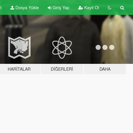
t
Dosya Yükle
Giriş Yap
Kayıt Ol
HARITALAR
DIĞERLERI
DAHA