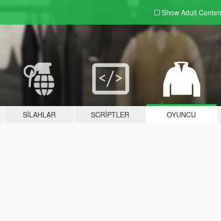
Show Adult
Conten
SILAHLAR
SCRIPTLER
OYUNCU