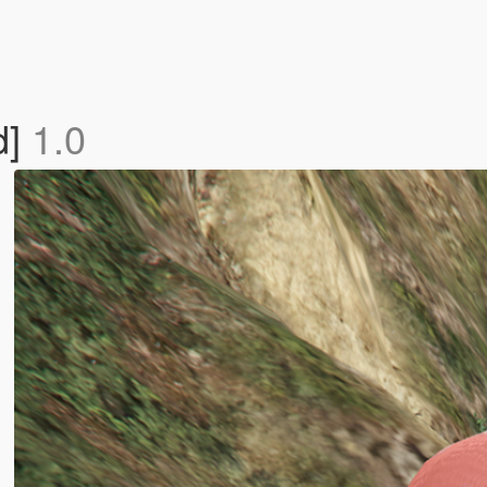
d]
1.0