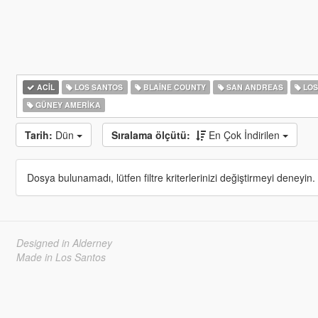
ACIL
LOS SANTOS
BLAINE COUNTY
SAN ANDREAS
LOS
GÜNEY AMERIKA
Tarih:
Dün
Sıralama ölçütü:
En Çok İndirilen
Dosya bulunamadı, lütfen filtre kriterlerinizi değiştirmeyi deneyin.
Designed in Alderney
Made in Los Santos