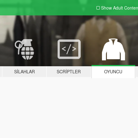
Show Adult
Conten
SILAHLAR
SCRIPTLER
OYUNCU