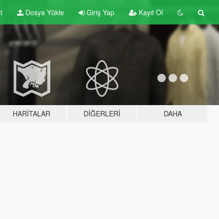
t
Dosya Yükle
Giriş Yap
Kayıt Ol
HARITALAR
DIĞERLERI
DAHA