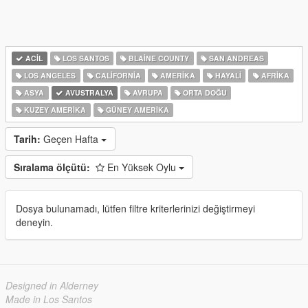
ACIL
LOS SANTOS
BLAINE COUNTY
SAN ANDREAS
LOS ANGELES
CALIFORNIA
AMERIKA
HAYALI
AFRIKA
ASYA
AVUSTRALYA
AVRUPA
ORTA DOĞU
KUZEY AMERIKA
GÜNEY AMERIKA
Tarih:
Geçen Hafta
Sıralama ölçütü:
En Yüksek Oylu
Dosya bulunamadı, lütfen filtre kriterlerinizi değiştirmeyi
deneyin.
Designed in Alderney
Made in Los Santos