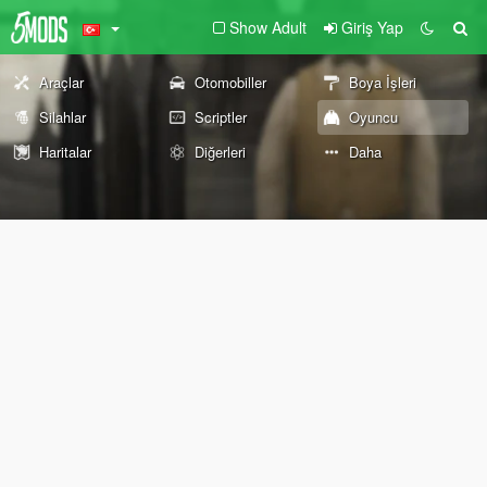
Show Adult
Giriş Yap
Araçlar
Otomobiller
Boya İşleri
Silahlar
Scriptler
Oyuncu
Haritalar
Diğerleri
Daha