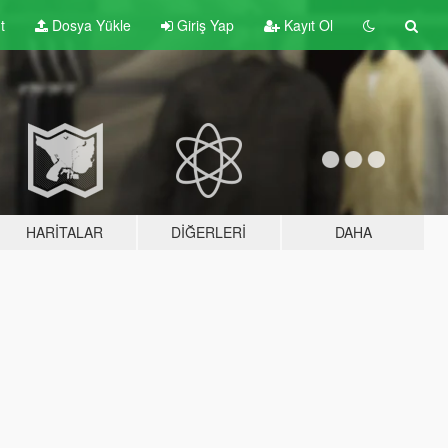
t
Dosya Yükle
Giriş Yap
Kayıt Ol
HARITALAR
DIĞERLERI
DAHA