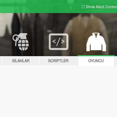
Show Adult
Conten
SILAHLAR
SCRIPTLER
OYUNCU