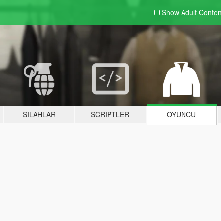
Show Adult
Conten
SILAHLAR
SCRIPTLER
OYUNCU