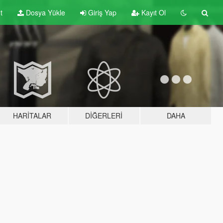
t
Dosya Yükle
Giriş Yap
Kayıt Ol
HARITALAR
DIĞERLERI
DAHA