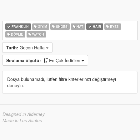
FRANKLIN
GIYIM
SHOES
HAT
HAIR
EYES
DÖVME
WATCH
Tarih:
Geçen Hafta
Sıralama ölçütü:
En Çok İndirilen
Dosya bulunamadı, lütfen filtre kriterlerinizi değiştirmeyi
deneyin.
Designed in Alderney
Made in Los Santos