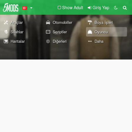
Show Adult
Giriş Yap
Araçlar
Otomobiller
Boya İşleri
Silahlar
Scriptler
Oyuncu
Haritalar
Diğerleri
Daha