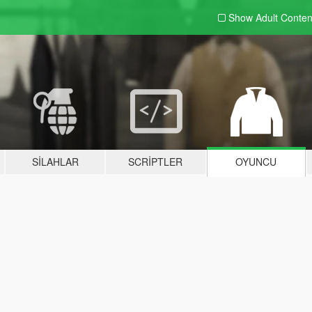
Show Adult
Conten
SILAHLAR
SCRIPTLER
OYUNCU