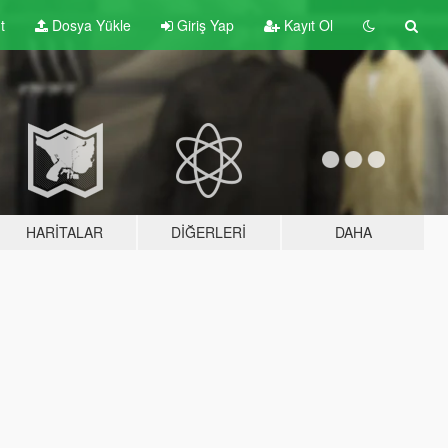
t
Dosya Yükle
Giriş Yap
Kayıt Ol
HARITALAR
DIĞERLERI
DAHA