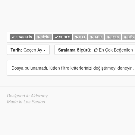
FRANKLIN
GIYIM
SHOES
HAT
HAIR
EYES
DÖV
Tarih:
Geçen Ay
Sıralama ölçütü:
En Çok Beğenilen
Dosya bulunamadı, lütfen filtre kriterlerinizi değiştirmeyi deneyin.
Designed in Alderney
Made in Los Santos