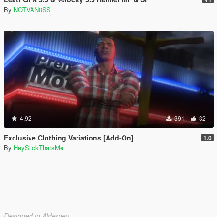
By
NOTVAN0SS
4.92
391
32
Exclusive Clothing Variations [Add-On]
1.0
By
HeySlickThatsMe
Designed in Alderney