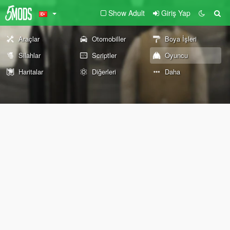
Show Adult
Giriş Yap
Araçlar
Otomobiller
Boya İşleri
Silahlar
Scriptler
Oyuncu
Haritalar
Diğerleri
Daha