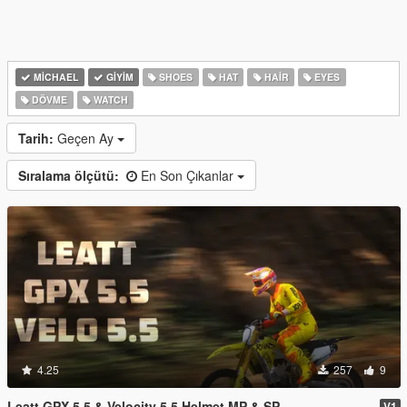
MICHAEL
GIYIM
SHOES
HAT
HAIR
EYES
DÖVME
WATCH
Tarih:
Geçen Ay
Sıralama ölçütü:
En Son Çıkanlar
4.25
257
9
Leatt GPX 5.5 & Velocity 5.5 Helmet MP & SP
V1